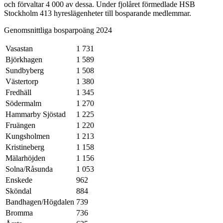
och förvaltar 4 000 av dessa. Under fjolåret förmedlade HSB
Stockholm 413 hyreslägenheter till bosparande medlemmar.
Genomsnittliga bosparpoäng 2024
Vasastan
1 731
Björkhagen
1 589
Sundbyberg
1 508
Västertorp
1 380
Fredhäll
1 345
Södermalm
1 270
Hammarby Sjöstad
1 225
Fruängen
1 220
Kungsholmen
1 213
Kristineberg
1 158
Mälarhöjden
1 156
Solna/Råsunda
1 053
Enskede
962
Sköndal
884
Bandhagen/Högdalen
739
Bromma
736