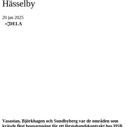
Hässelby
20 jan 2025
DELA
Vasastan, Björkhagen och Sundbyberg var de områden som
krävde flest bosparpoäng för ett förstahandskontrakt hos HSB