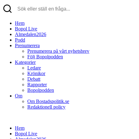
Hem
Bopol Live
Almedalen2026
Podd
Prenumerera
Prenumerera på vårt nyhetsbrev
Följ Bopolpodden
Kategorier
Ledare
Krönikor
Debatt
Rapporter
Bopolpodden
Om
Om Bostadspolitik.se
Redaktionell policy
Hem
Bopol Live