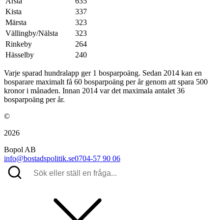
Årsta
635
Kista
337
Märsta
323
Vällingby/Nälsta
323
Rinkeby
264
Hässelby
240
Varje sparad hundralapp ger 1 bosparpoäng. Sedan 2014 kan en
bosparare maximalt få 60 bosparpoäng per år genom att spara 500
kronor i månaden. Innan 2014 var det maximala antalet 36
bosparpoäng per år.
©
2026
Bopol AB
info@bostadspolitik.se
0704-57 90 06