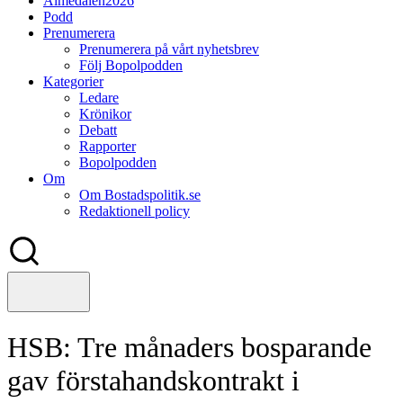
Almedalen2026
Podd
Prenumerera
Prenumerera på vårt nyhetsbrev
Följ Bopolpodden
Kategorier
Ledare
Krönikor
Debatt
Rapporter
Bopolpodden
Om
Om Bostadspolitik.se
Redaktionell policy
HSB: Tre månaders bosparande
gav förstahandskontrakt i