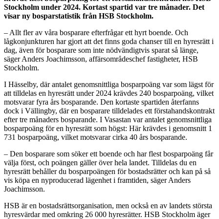
Stockholm under 2024. Kortast spartid var tre månader. Det
visar ny bosparstatistik från HSB Stockholm.
– Allt fler av våra bosparare efterfrågar ett hyrt boende. Och
lågkonjunkturen har gjort att det finns goda chanser till en hyresrätt i
dag, även för bosparare som inte nödvändigtvis sparat så länge,
säger Anders Joachimsson, affärsområdeschef fastigheter, HSB
Stockholm.
I Hässelby, där antalet genomsnittliga bosparpoäng var som lägst för
att tilldelas en hyresrätt under 2024 krävdes 240 bosparpoäng, vilket
motsvarar fyra års bosparande. Den kortaste spartiden återfanns
dock i Vällingby, där en bosparare tilldelades ett förstahandskontrakt
efter tre månaders bosparande. I Vasastan var antalet genomsnittliga
bosparpoäng för en hyresrätt som högst: Här krävdes i genomsnitt 1
731 bosparpoäng, vilket motsvarar cirka 40 års bosparande.
– Den bosparare som söker ett boende och har flest bosparpoäng får
välja först, och poängen gäller över hela landet. Tilldelas du en
hyresrätt behåller du bosparpoängen för bostadsrätter och kan på så
vis köpa en nyproducerad lägenhet i framtiden, säger Anders
Joachimsson.
HSB är en bostadsrättsorganisation, men också en av landets största
hyresvärdar med omkring 26 000 hyresrätter. HSB Stockholm äger