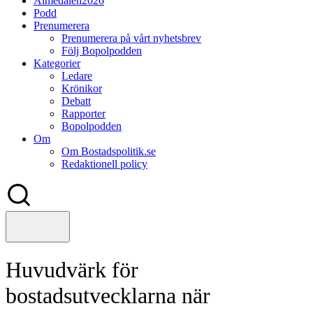
Almedalen2026
Podd
Prenumerera
Prenumerera på vårt nyhetsbrev
Följ Bopolpodden
Kategorier
Ledare
Krönikor
Debatt
Rapporter
Bopolpodden
Om
Om Bostadspolitik.se
Redaktionell policy
Huvudvärk för
bostadsutvecklarna när