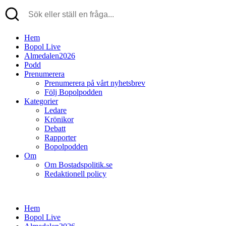
Hem
Bopol Live
Almedalen2026
Podd
Prenumerera
Prenumerera på vårt nyhetsbrev
Följ Bopolpodden
Kategorier
Ledare
Krönikor
Debatt
Rapporter
Bopolpodden
Om
Om Bostadspolitik.se
Redaktionell policy
Hem
Bopol Live