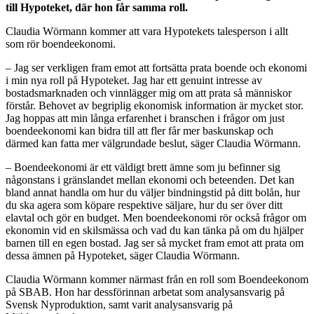
till Hypoteket, där hon får samma roll.
Claudia Wörmann kommer att vara Hypotekets talesperson i allt
som rör boendeekonomi.
– Jag ser verkligen fram emot att fortsätta prata boende och ekonomi
i min nya roll på Hypoteket. Jag har ett genuint intresse av
bostadsmarknaden och vinnlägger mig om att prata så människor
förstår. Behovet av begriplig ekonomisk information är mycket stor.
Jag hoppas att min långa erfarenhet i branschen i frågor om just
boendeekonomi kan bidra till att fler får mer baskunskap och
därmed kan fatta mer välgrundade beslut, säger Claudia Wörmann.
– Boendeekonomi är ett väldigt brett ämne som ju befinner sig
någonstans i gränslandet mellan ekonomi och beteenden. Det kan
bland annat handla om hur du väljer bindningstid på ditt bolån, hur
du ska agera som köpare respektive säljare, hur du ser över ditt
elavtal och gör en budget. Men boendeekonomi rör också frågor om
ekonomin vid en skilsmässa och vad du kan tänka på om du hjälper
barnen till en egen bostad. Jag ser så mycket fram emot att prata om
dessa ämnen på Hypoteket, säger Claudia Wörmann.
Claudia Wörmann kommer närmast från en roll som Boendeekonom
på SBAB. Hon har dessförinnan arbetat som analysansvarig på
Svensk Nyproduktion, samt varit analysansvarig på