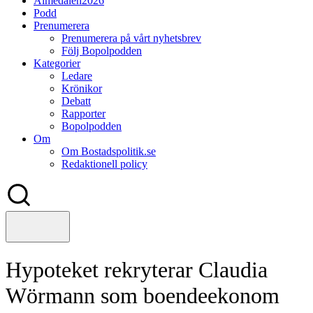
Almedalen2026
Podd
Prenumerera
Prenumerera på vårt nyhetsbrev
Följ Bopolpodden
Kategorier
Ledare
Krönikor
Debatt
Rapporter
Bopolpodden
Om
Om Bostadspolitik.se
Redaktionell policy
Hypoteket rekryterar Claudia
Wörmann som boendeekonom