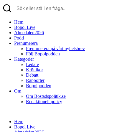
Hem
Bopol Live
Almedalen2026
Podd
Prenumerera
Prenumerera på vårt nyhetsbrev
Följ Bopolpodden
Kategorier
Ledare
Krönikor
Debatt
Rapporter
Bopolpodden
Om
Om Bostadspolitik.se
Redaktionell policy
Hem
Bopol Live