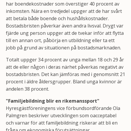
har boendekostnader som överstiger 40 procent av
inkomsten. Nära en tredjedel uppger att de har svårt
att betala både boende och hushållskostnader.
Bostadsbristen påverkar även andra livsval. Drygt var
fjärde ung person uppger att de tvekar inför att flytta
till en annan ort, påbörja en utbildning eller ta ett
jobb på grund av situationen på bostadsmarknaden.
Totalt uppger 34 procent av unga mellan 18 och 29 år
att de eller någon i deras närhet påverkas negativt av
bostadsbristen. Det kan jämföras med i genomsnitt 21
procent i äldre åldersgrupper. Bland unga kvinnor är
andelen 38 procent.
"Familjebildning blir en rikemanssport"
Hyresgästföreningens vice förbundsordförande Ola
Palmgren beskriver utvecklingen som oacceptabel
och varnar för att familjebildning riskerar att bli en
fråga om ekonomiska förutsättningar.