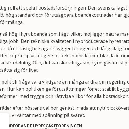
tig roll att spela i bostadsförsörjningen. Den svenska lagst
dd, hög standard och förutsägbara boendekostnader har gjor
 för många.
t så hög i hyrt boende som i ägt, vilket möjliggör bättre ma
iga jobb. Den tekniska kvaliteten i nyproducerade hyresrätt
ter då en fastighetsägare bygger för egen och långsiktig fö
 efter köprincip vilket ger socioekonomiskt mer blandade o
dsfördelning. Och, det kanske viktigaste, hyresgästen slip
sätta sig för livet.
 politisk fråga vara viktigare än många andra om regering o
ten. Hur kan politiken ge förutsättningar för ett stabilt bygg
seformer, med trygga och rättvisa villkor för alla bostadsk
träder efter höstens val bör genast inleda ett nytt blocköv
rågan. Vi väntar med spänning på svaret.
NDSORDFÖRANDE HYRESGÄSTFÖRENINGEN