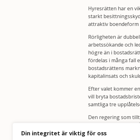
Hyresrätten har en vik
starkt besittningssky
attraktiv boendeform
Rörligheten är dubbel
arbetssökande och led
högre än i bostadsrät
fördelas i många fall
bostadsrättens markna
kapitalinsats och skuld
Efter valet kommer en
vill bryta bostadsbris
samtliga tre upplåtel
Den regering som till
för att besvara den f
Din integritet är viktig för oss
MARIE LINDER, FÖRBU