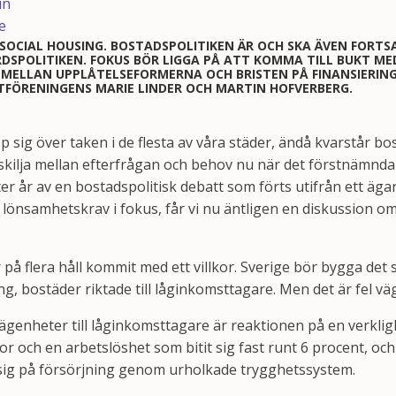
 SOCIAL HOUSING. BOSTADSPOLITIKEN ÄR OCH SKA ÄVEN FORT
DSPOLITIKEN. FOKUS BÖR LIGGA PÅ ATT KOMMA TILL BUKT ME
 MELLAN UPPLÅTELSEFORMERNA OCH BRISTEN PÅ FINANSIERIN
STFÖRENINGENS MARIE LINDER OCH MARTIN HOFVERBERG.
sig över taken i de flesta av våra städer, ändå kvarstår bost
t skilja mellan efterfrågan och behov nu när det förstnämnda
ter år av en bostadspolitisk debatt som förts utifrån ett äg
lönsamhetskrav i fokus, får vi nu äntligen en diskussion om
på flera håll kommit med ett villkor. Sverige bör bygga det 
ng, bostäder riktade till låginkomsttagare. Men det är fel väg
lägenheter till låginkomsttagare är reaktionen på en verkl
r och en arbetslöshet som bitit sig fast runt 6 procent, och
 sig på försörjning genom urholkade trygghetssystem.