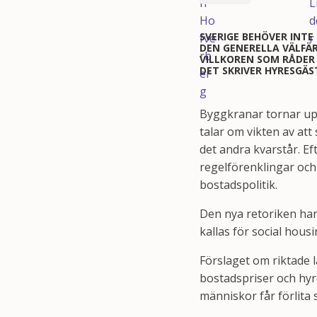
SVERIGE BEHÖVER INTE
DEN GENERELLA VÄLFÄR
VILLKOREN SOM RÅDER
DET SKRIVER HYRESGÄ
Byggkranar tornar upp 
talar om vikten av at
det andra kvarstår. Ef
regelförenklingar och 
bostadspolitik.
Den nya retoriken har 
kallas för social housi
Förslaget om riktade 
bostadspriser och hyro
människor får förlita