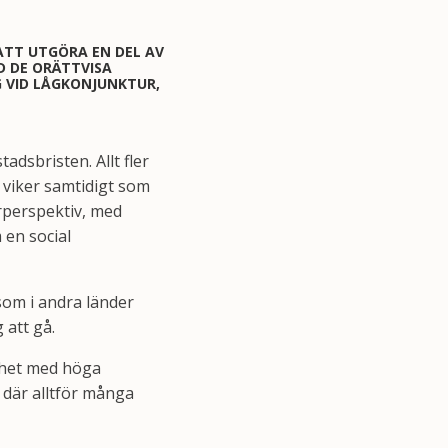
SATT UTGÖRA EN DEL AV
D DE ORÄTTVISA
G VID LÅGKONJUNKTUR,
adsbristen. Allt fler
 viker samtidigt som
arperspektiv, med
 en social
som i andra länder
 att gå.
ighet med höga
 där alltför många