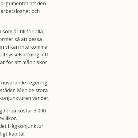
 argumentet att den
t arbetslöshet och
som är till för alla,
eformer så att dessa
Men vi kan inte komma
l sysselsättning, ett
lar för att människor
ch nuvarande regering
ostäder. Men de stora
 konjunkturen vänder.
gd trea kostar 3 000
villkor.
det i lågkonjunktur
igt kapital.