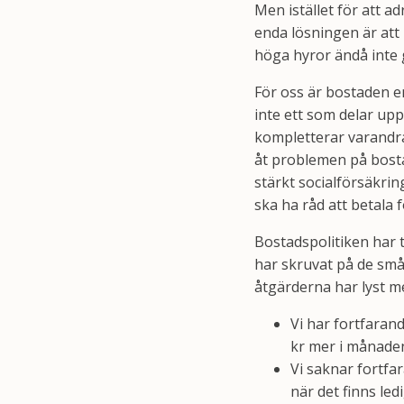
Men istället för att
enda lösningen är att
höga hyror ändå inte 
För oss är bostaden en 
inte ett som delar upp 
kompletterar varandra
åt problemen på bosta
stärkt socialförsäkrin
ska ha råd att betala f
Bostadspolitiken har t
har skruvat på de små 
åtgärderna har lyst m
Vi har fortfaran
kr mer i månaden 
Vi saknar fortfa
när det finns led