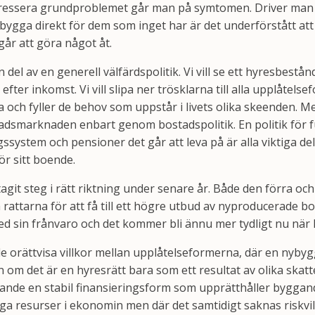
 adressera grundproblemet går man på symtomen. Driver man
 bygga direkt för dem som inget har är det underförstått at
går att göra något åt.
del av en generell välfärdspolitik. Vi vill se ett hyresbestånd 
efter inkomst. Vi vill slipa ner trösklarna till alla upplåtels
 och fyller de behov som uppstår i livets olika skeenden. 
dsmarknaden enbart genom bostadspolitik. En politik för ful
gssystem och pensioner det går att leva på är alla viktiga de
ör sitt boende.
agit steg i rätt riktning under senare år. Både den förra o
rattarna för att få till ett högre utbud av nyproducerade b
ed sin frånvaro och det kommer bli ännu mer tydligt nu när
de orättvisa villkor mellan upplåtelseformerna, där en nybyg
om det är en hyresrätt bara som ett resultat av olika skatte
rande en stabil finansieringsform som upprätthåller byggan
iga resurser i ekonomin men där det samtidigt saknas riskvill