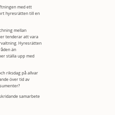
iftningen med ett
t hyresrätten till en
tchning mellan
er tenderar att vara
rvaltning. Hyresrätten
mråden än
per ställa upp med
ch riksdag på allvar
ande över tid av
onsumenter?
erskridande samarbete