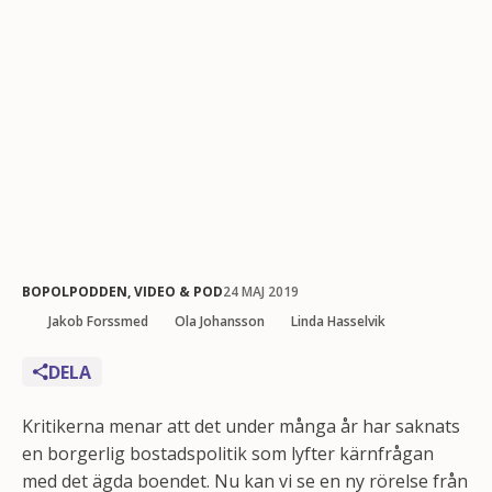
BOPOLPODDEN
,
VIDEO & POD
24 MAJ 2019
Jakob Forssmed
Ola Johansson
Linda Hasselvik
DELA
Kritikerna menar att det under många år har saknats
en borgerlig bostadspolitik som lyfter kärnfrågan
med det ägda boendet. Nu kan vi se en ny rörelse från