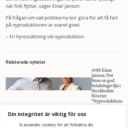
när folk flyttar, säger Einar Janson.
På frågan om vad politikerna bör göra för att få fart
på nyproduktionen är svaret givet:
– Fri hyressättning vid nyproduktion.
Relaterade nyheter
#196 Einar
Janson: Det
finns en god
betalningsvilja i
Stockholms
förorter
”Nyproduktions
hyran är en
smärre
Din integritet är viktig för oss
revolution i det
tysta”
Vi använder cookies för att förbättra din