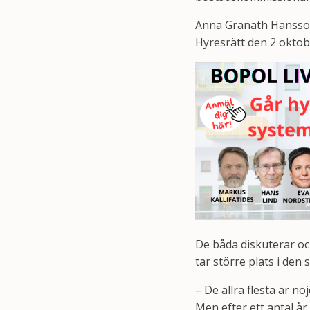
Anna Granath Hansson
Hyresrätt den 2 oktob
De båda diskuterar o
tar större plats i den
– De allra flesta är n
Men efter ett antal år