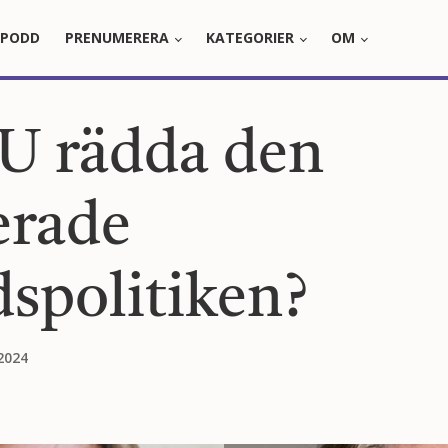
PODD
PRENUMERERA
KATEGORIER
OM
U rädda den
erade
dspolitiken?
2024