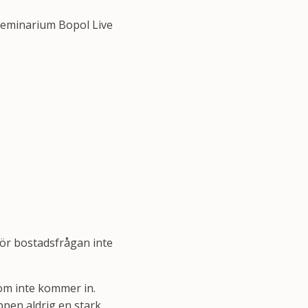
seminarium Bopol Live
ör bostadsfrågan inte
som inte kommer in.
ppen aldrig en stark