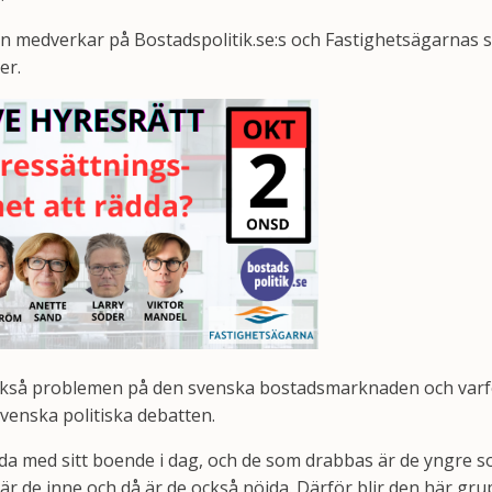
 medverkar på Bostadspolitik.se:s och Fastighetsägarnas 
er.
ckså problemen på den svenska bostadsmarknaden och varf
 svenska politiska debatten.
öjda med sitt boende i dag, och de som drabbas är de yngre 
 är de inne och då är de också nöjda. Därför blir den här gru