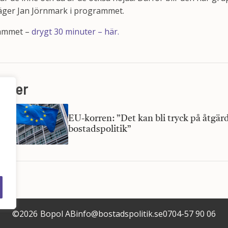
äger Jan Jörnmark i programmet.
rammet –
drygt 30 minuter – här.
heter
EU-korren: ”Det kan bli tryck på åtgärd
bostadspolitik”
©
2026
Bopol AB
info@bostadspolitik.se
0704-57 90 06