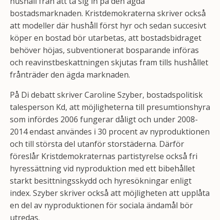
hushåll från att ta sig in på den ägda
bostadsmarknaden. Kristdemokraterna skriver också
att modeller där hushåll först hyr och sedan succesivt
köper en bostad bör utarbetas, att bostadsbidraget
behöver höjas, subventionerat bosparande införas
och reavinstbeskattningen skjutas fram tills hushållet
frånträder den ägda marknaden.
På Di debatt skriver Caroline Szyber, bostadspolitisk
talesperson Kd, att möjligheterna till presumtionshyra
som infördes 2006 fungerar dåligt och under 2008-
2014 endast användes i 30 procent av nyproduktionen
och till största del utanför storstäderna. Därför
föreslår Kristdemokraternas partistyrelse också fri
hyressättning vid nyproduktion med ett bibehållet
starkt besittningsskydd och hyresökningar enligt
index. Szyber skriver också att möjligheten att upplåta
en del av nyproduktionen för sociala ändamål bör
utredas.