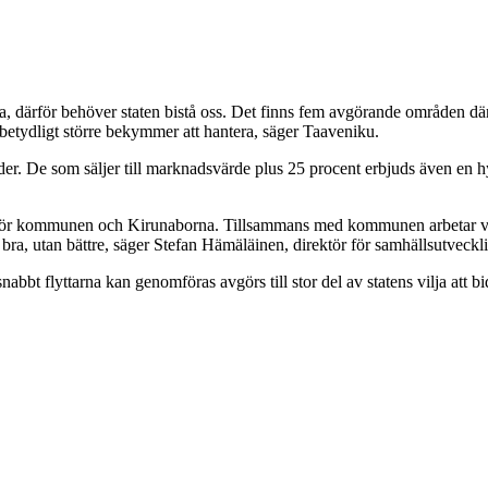
ärför behöver staten bistå oss. Det finns fem avgörande områden där 
 betydligt större bekymmer att hantera, säger Taaveniku.
der. De som säljer till marknadsvärde plus 25 procent erbjuds även en h
 för kommunen och Kirunaborna. Tillsammans med kommunen arbetar vi f
ika bra, utan bättre, säger Stefan Hämäläinen, direktör för samhällsutve
bt flyttarna kan genomföras avgörs till stor del av statens vilja att bi