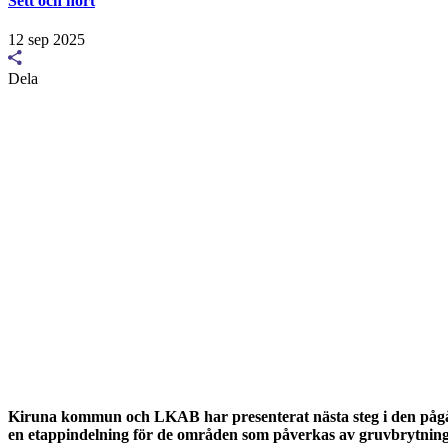
Sett och hört
12 sep 2025
Dela
Kiruna kommun och LKAB har presenterat nästa steg i den pågå
en etappindelning för de områden som påverkas av gruvbrytninge