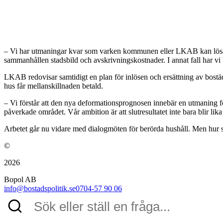
– Vi har utmaningar kvar som varken kommunen eller LKAB kan lösa, d
sammanhållen stadsbild och avskrivningskostnader. I annat fall har vi
LKAB redovisar samtidigt en plan för inlösen och ersättning av bostä
hus får mellanskillnaden betald.
– Vi förstår att den nya deformationsprognosen innebär en utmaning
påverkade området. Vår ambition är att slutresultatet inte bara blir l
Arbetet går nu vidare med dialogmöten för berörda hushåll. Men hur snab
©
2026
Bopol AB
info@bostadspolitik.se
0704-57 90 06