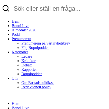
Hem
Bopol Live
Almedalen2026
Podd
Prenumerera
Prenumerera på vårt nyhetsbrev
Följ Bopolpodden
Kategorier
Ledare
Krönikor
Debatt
Rapporter
Bopolpodden
Om
Om Bostadspolitik.se
Redaktionell policy
Hem
Bopol Live