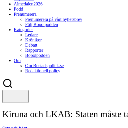
Almedalen2026
Podd
Prenumerera
Prenumerera på vårt nyhetsbrev
Följ Bopolpodden
Kategorier
Ledare
Krönikor
Debatt
Rapporter
Bopolpodden
Om
Om Bostadspolitik.se
Redaktionell policy
Kiruna och LKAB: Staten måste ta