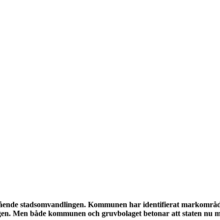
ende stadsomvandlingen. Kommunen har identifierat markområden
n. Men både kommunen och gruvbolaget betonar att staten nu måst