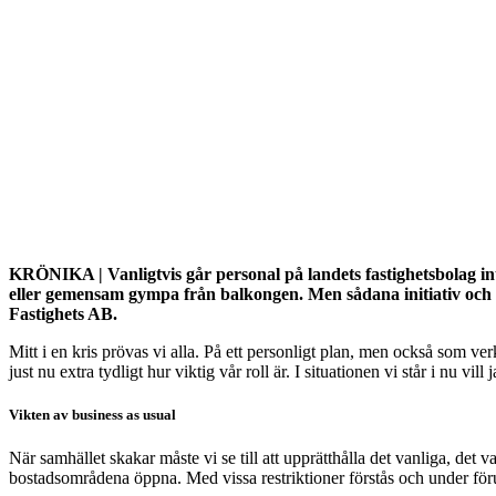
KRÖNIKA | Vanligtvis går personal på landets fastighetsbolag int
eller gemensam gympa från balkongen. Men sådana initiativ och ak
Fastighets AB.
Mitt i en kris prövas vi alla. På ett personligt plan, men också som ve
just nu extra tydligt hur viktig vår roll är. I situationen vi står i nu vi
Vikten av business as usual
När samhället skakar måste vi se till att upprätthålla det vanliga, det 
bostadsområdena öppna. Med vissa restriktioner förstås och under föru