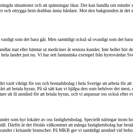
strängda situationer och att spänningar ökar. Det kan handla om mindre 
r och otrygga hem drabbas ännu hårdare. Mot den bakgrunden är det själv
å så vanligt som det bara går. Men samtidigt också så ovanligt som det bara
ndlar mat eller hämtar ut mediciner åt seniora kunder. Inte heller hör d
 hela landet just nu. Vi har sett fantastiska exempel från hyresvärdar S
det varit viktigt för oss och bostadsbolag i hela Sverige att arbeta för
t betala hyran. På så sätt kan vi hjälpa den som behöver det mest, och s
are att få anstånd för att betala hyran, och vi anpassar oss också efter
under som hyr lokaler av oss fastighetsbolag. Speciellt näringar inom h
still. Därför är det förstås välkommet att många fastighetsbolag har bes
kalkunder i krisande branscher. På MKB ger vi samtidigt anstånd vid beh