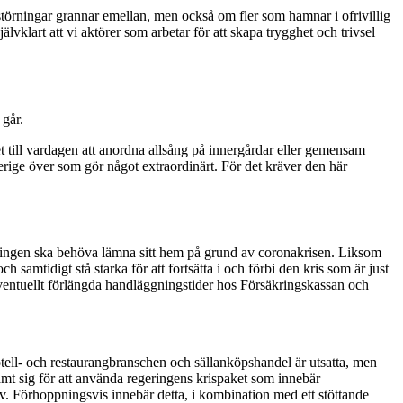
störningar grannar emellan, men också om fler som hamnar i ofrivillig
klart att vi aktörer som arbetar för att skapa trygghet och trivsel
 går.
et till vardagen att anordna allsång på innergårdar eller gemensam
verige över som gör något extraordinärt. För det kräver den här
 att ingen ska behöva lämna sitt hem på grund av coronakrisen. Liksom
amtidigt stå starka för att fortsätta i och förbi den kris som är just
 eventuellt förlängda handläggningstider hos Försäkringskassan och
otell- och restaurangbranschen och sällanköpshandel är utsatta, men
tämt sig för att använda regeringens krispaket som innebär
ov. Förhoppningsvis innebär detta, i kombination med ett stöttande