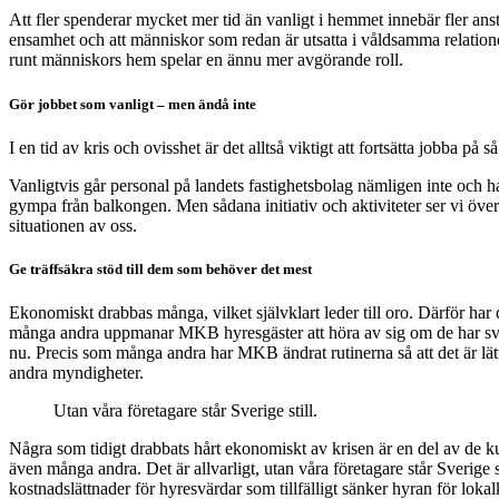
Att fler spenderar mycket mer tid än vanligt i hemmet innebär fler an
ensamhet och att människor som redan är utsatta i våldsamma relatione
runt människors hem spelar en ännu mer avgörande roll.
Gör jobbet som vanligt – men ändå inte
I en tid av kris och ovisshet är det alltså viktigt att fortsätta jobba p
Vanligtvis går personal på landets fastighetsbolag nämligen inte och ha
gympa från balkongen. Men sådana initiativ och aktiviteter ser vi över
situationen av oss.
Ge träffsäkra stöd till dem som behöver det mest
Ekonomiskt drabbas många, vilket självklart leder till oro. Därför har 
många andra uppmanar MKB hyresgäster att höra av sig om de har svårt at
nu. Precis som många andra har MKB ändrat rutinerna så att det är lätt
andra myndigheter.
Utan våra företagare står Sverige still.
Några som tidigt drabbats hårt ekonomiskt av krisen är en del av de k
även många andra. Det är allvarligt, utan våra företagare står Sverige 
kostnadslättnader för hyresvärdar som tillfälligt sänker hyran för lo