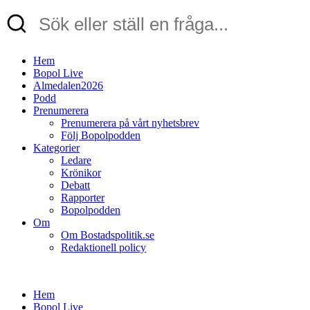
Hem
Bopol Live
Almedalen2026
Podd
Prenumerera
Prenumerera på vårt nyhetsbrev
Följ Bopolpodden
Kategorier
Ledare
Krönikor
Debatt
Rapporter
Bopolpodden
Om
Om Bostadspolitik.se
Redaktionell policy
Hem
Bopol Live