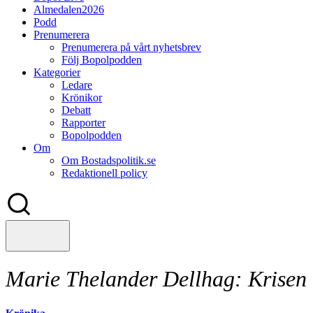
Almedalen2026
Podd
Prenumerera
Prenumerera på vårt nyhetsbrev
Följ Bopolpodden
Kategorier
Ledare
Krönikor
Debatt
Rapporter
Bopolpodden
Om
Om Bostadspolitik.se
Redaktionell policy
Marie Thelander Dellhag:
Krisen k