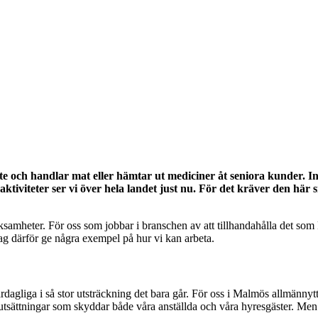
e och handlar mat eller hämtar ut mediciner åt seniora kunder. Int
tiviteter ser vi över hela landet just nu. För det kräver den här
rksamheter. För oss som jobbar i branschen av att tillhandahålla det som
ll jag därför ge några exempel på hur vi kan arbeta.
vardagliga i så stor utsträckning det bara går. För oss i Malmös allmännytt
tsättningar som skyddar både våra anställda och våra hyresgäster. Men a