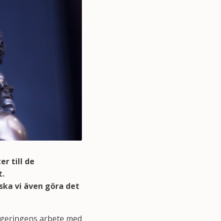
r till de
t.
ska vi även göra det
 regeringens arbete med