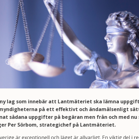
n ny lag som innebär att Lantmäteriet ska lämna uppgifte
ndigheterna på ett effektivt och ändamålsenligt sät
ämnat sådana uppgifter på begäran men från och med nu 
äger Per Sörbom, strategichef på Lantmäteriet.
verige är exceptionell och läget är allvarligt. En viktig del i