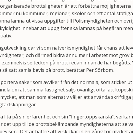
n organiserade brottsligheten är att förbättra möjligheterna 
ommer nu kommuner, regioner, skolor och ett antal statlig
unna lämna ut vissa uppgifter till Polismyndigheten och ö
yldighet innebär att uppgifter ska lämnas på begäran men 
iativ.
lagutveckling där vi som nätverksmyndighet får chans att lev
digheter, och därmed bidra ännu mer i arbetet mot grov 
exempelvis se tecken på brott redan innan de har begåtts. 
 så sätt samla bevis på brott, berättar Per Sörbom.
ortera saker som avviker från det normala, som sticker ut 
dla om att samma fastighet säljs ovanligt ofta, att köpeskill
mycket, att man som alternativ väljer att använda skriftliga
lagfartskapningar.
åga lita på sin erfarenhet och sin ”fingertoppskänsla”, verka
är det upp till de brottsbekämpande myndigheterna att se va
evisen. Det är bättre att vi skickar in en gång för mycket än