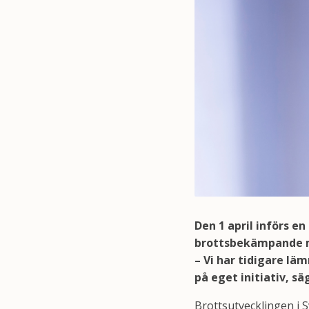
Den 1 april införs e
brottsbekämpande my
– Vi har tidigare l
på eget initiativ, s
Brottsutvecklingen i S