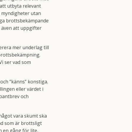
att utbyta relevant
a myndigheter utan
vriga brottsbekämpande
även att uppgifter
erera mer underlag till
brottsbekämpning.
Vi ser vad som
och ”känns” konstiga.
ingen eller värdet i
 pantbrev och
r något vara skumt ska
d som är brottsligt
 en gång för lite,