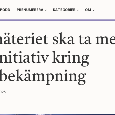
PODD
PRENUMERERA
KATEGORIER
OM
äteriet ska ta m
nitiativ kring
sbekämpning
025