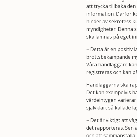
att trycka tillbaka de
information. Därför k
hinder av sekretess k
myndigheter. Denna sk
ska lämnas på eget init
– Detta är en positiv 
brottsbekämpande myn
Våra handläggare kan 
registreras och kan på
Handläggarna ska rapp
Det kan exempelvis han
värdeintygen varierar 
självklart så kallade 
– Det är viktigt att v
det rapporteras. Sen 
och att sammanställa b