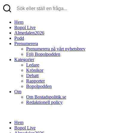
Hem
Bopol Live
Almedalen2026
Podd
Prenumerera
Prenumerera på vårt nyhetsbrev
Följ Bopolpodden
Kategorier
Ledare
Krönikor
Debatt
Rapporter
Bopolpodden
Om
Om Bostadspolitik.se
Redaktionell policy
Hem
Bopol Live