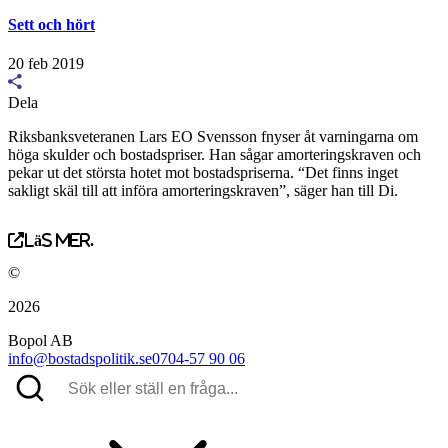
Sett och hört
20 feb 2019
Dela
Riksbanksveteranen Lars EO Svensson fnyser åt varningarna om
höga skulder och bostadspriser. Han sågar amorteringskraven och
pekar ut det största hotet mot bostadspriserna. “Det finns inget
sakligt skäl till att införa amorteringskraven”, säger han till Di.
Läs mer.
©
2026
Bopol AB
info@bostadspolitik.se
0704-57 90 06