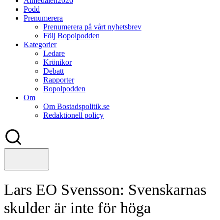
Almedalen2026
Podd
Prenumerera
Prenumerera på vårt nyhetsbrev
Följ Bopolpodden
Kategorier
Ledare
Krönikor
Debatt
Rapporter
Bopolpodden
Om
Om Bostadspolitik.se
Redaktionell policy
Lars EO Svensson: Svenskarnas
skulder är inte för höga