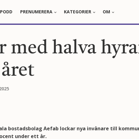
PODD
PRENUMERERA
KATEGORIER
OM
r med halva hyr
 året
2025
a bostadsbolag Aefab lockar nya invånare till komm
ocent under ett år.