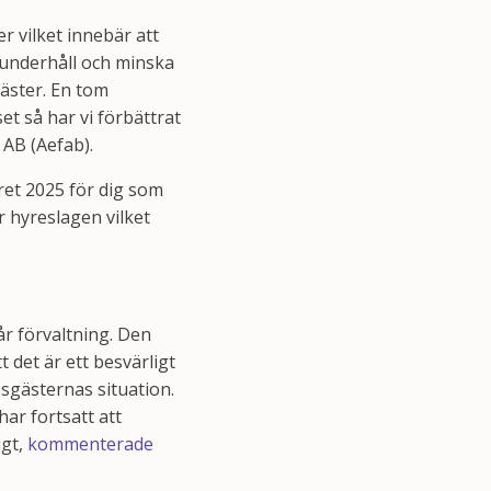
er vilket innebär att
 underhåll och minska
äster. En tom
et så har vi förbättrat
 AB (Aefab).
ret 2025 för dig som
r hyreslagen vilket
år förvaltning. Den
 det är ett besvärligt
resgästernas situation.
ar fortsatt att
igt,
kommenterade