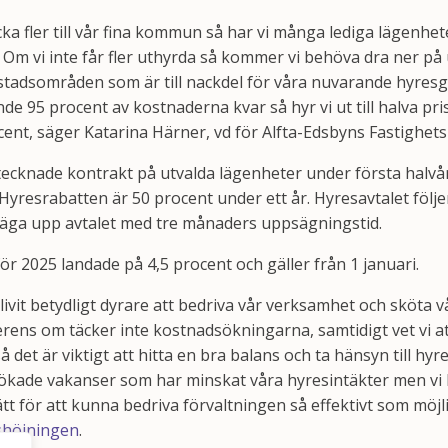
ocka fler till vår fina kommun så har vi många lediga lägenhet
. Om vi inte får fler uthyrda så kommer vi behöva dra ner på
ostadsområden som är till nackdel för våra nuvarande hyresg
de 95 procent av kostnaderna kvar så hyr vi ut till halva pris
ent, säger Katarina Härner, vd för Alfta-Edsbyns Fastighets
tecknade kontrakt på utvalda lägenheter under första halvå
 Hyresrabatten är 50 procent under ett år. Hyresavtalet följe
säga upp avtalet med tre månaders uppsägningstid.
r 2025 landade på 4,5 procent och gäller från 1 januari.
blivit betydligt dyrare att bedriva vår verksamhet och sköta v
rens om täcker inte kostnadsökningarna, samtidigt vet vi att
å det är viktigt att hitta en bra balans och ta hänsyn till hy
t ökade vakanser som har minskat våra hyresintäkter men vi h
tt för att kunna bedriva förvaltningen så effektivt som möjl
shöjningen
.