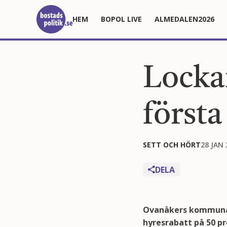
HEM
BOPOL LIVE
ALMEDALEN2026
Locka
första
SETT OCH HÖRT
28 JAN 
DELA
Ovanåkers kommunal
hyresrabatt på 50 pr