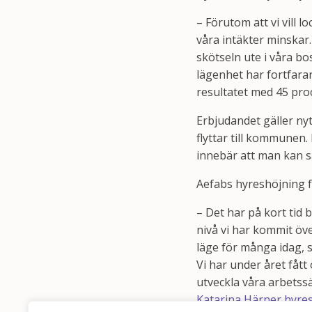
– Förutom att vi vill l
våra intäkter minskar
skötseln ute i våra b
lägenhet har fortfaran
resultatet med 45 proc
Erbjudandet gäller ny
flyttar till kommunen.
innebär att man kan 
Aefabs hyreshöjning fö
– Det har på kort tid 
nivå vi har kommit öve
läge för många idag, s
Vi har under året fåt
utveckla våra arbetssä
Katarina Härner hyre