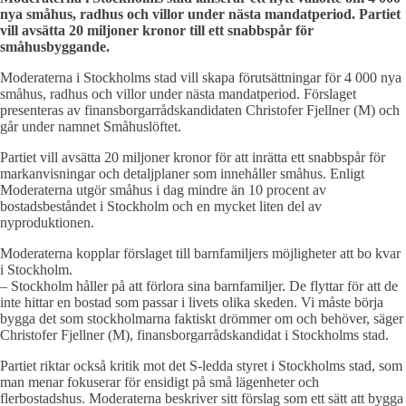
nya småhus, radhus och villor under nästa mandatperiod. Partiet
vill avsätta 20 miljoner kronor till ett snabbspår för
småhusbyggande.
Moderaterna i Stockholms stad vill skapa förutsättningar för 4 000 nya
småhus, radhus och villor under nästa mandatperiod. Förslaget
presenteras av finansborgarrådskandidaten Christofer Fjellner (M) och
går under namnet Småhuslöftet.
Partiet vill avsätta 20 miljoner kronor för att inrätta ett snabbspår för
markanvisningar och detaljplaner som innehåller småhus. Enligt
Moderaterna utgör småhus i dag mindre än 10 procent av
bostadsbeståndet i Stockholm och en mycket liten del av
nyproduktionen.
Moderaterna kopplar förslaget till barnfamiljers möjligheter att bo kvar
i Stockholm.
– Stockholm håller på att förlora sina barnfamiljer. De flyttar för att de
inte hittar en bostad som passar i livets olika skeden. Vi måste börja
bygga det som stockholmarna faktiskt drömmer om och behöver, säger
Christofer Fjellner (M), finansborgarrådskandidat i Stockholms stad.
Partiet riktar också kritik mot det S-ledda styret i Stockholms stad, som
man menar fokuserar för ensidigt på små lägenheter och
flerbostadshus. Moderaterna beskriver sitt förslag som ett sätt att bygga