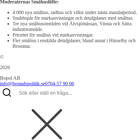
Moderaternas Småhuslöfte:
4 000 nya småhus, radhus och villor under nästa mandatperiod.
Snabbspår för markanvisningar och detaljplaner med småhus.
Tre nya småhusområden vid Älvsjömässan, Vinsta och Sätra
industriområde.
Prioritet för småhus vid markanvisningar.
Fler småhus i enskilda detaljplaner, bland annat i Hässelby och
Bromma.
©
2026
Bopol AB
info@bostadspolitik.se
0704-57 90 06