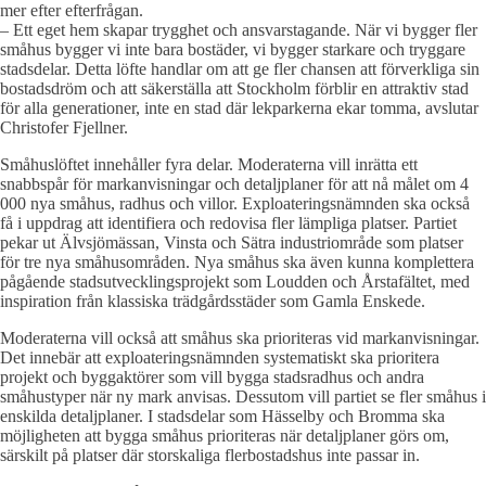
mer efter efterfrågan.
– Ett eget hem skapar trygghet och ansvarstagande. När vi bygger fler
småhus bygger vi inte bara bostäder, vi bygger starkare och tryggare
stadsdelar. Detta löfte handlar om att ge fler chansen att förverkliga sin
bostadsdröm och att säkerställa att Stockholm förblir en attraktiv stad
för alla generationer, inte en stad där lekparkerna ekar tomma, avslutar
Christofer Fjellner.
Småhuslöftet innehåller fyra delar. Moderaterna vill inrätta ett
snabbspår för markanvisningar och detaljplaner för att nå målet om 4
000 nya småhus, radhus och villor. Exploateringsnämnden ska också
få i uppdrag att identifiera och redovisa fler lämpliga platser. Partiet
pekar ut Älvsjömässan, Vinsta och Sätra industriområde som platser
för tre nya småhusområden. Nya småhus ska även kunna komplettera
pågående stadsutvecklingsprojekt som Loudden och Årstafältet, med
inspiration från klassiska trädgårdsstäder som Gamla Enskede.
Moderaterna vill också att småhus ska prioriteras vid markanvisningar.
Det innebär att exploateringsnämnden systematiskt ska prioritera
projekt och byggaktörer som vill bygga stadsradhus och andra
småhustyper när ny mark anvisas. Dessutom vill partiet se fler småhus i
enskilda detaljplaner. I stadsdelar som Hässelby och Bromma ska
möjligheten att bygga småhus prioriteras när detaljplaner görs om,
särskilt på platser där storskaliga flerbostadshus inte passar in.