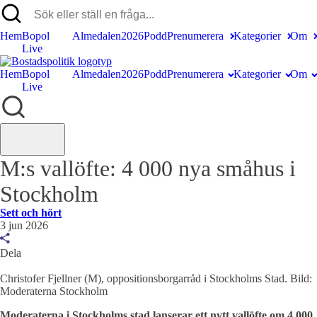
Hem
Bopol
Almedalen2026
Podd
Prenumerera
Kategorier
Om
Live
Hem
Bopol
Almedalen2026
Podd
Prenumerera
Kategorier
Om
Live
M:s vallöfte: 4 000 nya småhus i
Stockholm
Sett och hört
3 jun 2026
Dela
Christofer Fjellner (M), oppositionsborgarråd i Stockholms Stad. Bild:
Moderaterna Stockholm
Moderaterna i Stockholms stad lanserar ett nytt vallöfte om 4 000