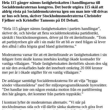
Hela 115 gånger nämns fastighetsskatten i handlingarna till
Socialdemokraternas kongress. Det borde utgöra 115 skäl att
aldrig rösta på Socialdemokraterna igen om man inte vill drivas
ur hus och hem, skriver Stockholmsmoderaterna Christofer
Fjellner och Kristoffer Tamsons på DI Debatt.
”Hela 115 gånger nämns fastighetsskatten i partiets handlingar”,
skriver de, och hävdar att flera socialdemokratiska partidistrikt,
särskilt i Stockholmsregionen, driver på för ett återinförande. ”Trots
att partistyrelsen gör allt i sin makt för att bli av med frågan så lever
den alltså i allra högsta grad bland gräsrötterna.”
Moderaterna varnar för att ett återinförande av fastighetsskatten i sin
tidigare form skulle kunna innebära kraftigt ökade kostnader för
vanliga villaägare. ”Hade fastighetsskatten återinförts såsom den såg
ut när den avskaffades hade det inneburit omkring 20 000 kronor
mer per år i ökade utgifter för en vanlig villaägare.”
De anklagar samtidigt Socialdemokraterna för att vilja ”bygga
sönder villaområdena” med fler miljonprogramsliknande hyresrätter.
”Det handlar inte om någon enstaka motion från en partiförening
den här gången, det kommer från partiets toppskikt.”
I kontrast lyfter de moderaternas alternativ. ”Vi står på
stockholmarnas sida och vill därför sänka skatterna och göra livet