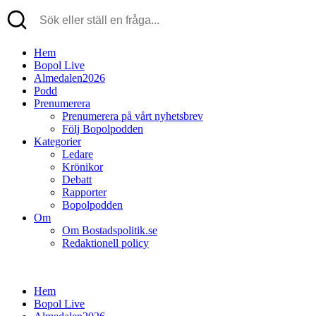
Hem
Bopol Live
Almedalen2026
Podd
Prenumerera
Prenumerera på vårt nyhetsbrev
Följ Bopolpodden
Kategorier
Ledare
Krönikor
Debatt
Rapporter
Bopolpodden
Om
Om Bostadspolitik.se
Redaktionell policy
Hem
Bopol Live