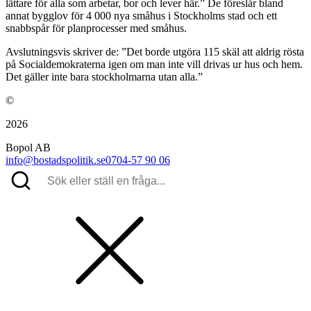
lättare för alla som arbetar, bor och lever här.” De föreslår bland
annat bygglov för 4 000 nya småhus i Stockholms stad och ett
snabbspår för planprocesser med småhus.
Avslutningsvis skriver de: ”Det borde utgöra 115 skäl att aldrig rösta
på Socialdemokraterna igen om man inte vill drivas ur hus och hem.
Det gäller inte bara stockholmarna utan alla.”
©
2026
Bopol AB
info@bostadspolitik.se
0704-57 90 06