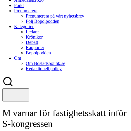
Almedalen2026
Podd
Prenumerera
Prenumerera på vårt nyhetsbrev
Följ Bopolpodden
Kategorier
Ledare
Krönikor
Debatt
Rapporter
Bopolpodden
Om
Om Bostadspolitik.se
Redaktionell policy
M varnar för fastighetsskatt inför
S-kongressen