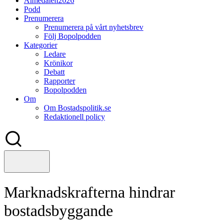
Almedalen2026
Podd
Prenumerera
Prenumerera på vårt nyhetsbrev
Följ Bopolpodden
Kategorier
Ledare
Krönikor
Debatt
Rapporter
Bopolpodden
Om
Om Bostadspolitik.se
Redaktionell policy
Marknadskrafterna hindrar
bostadsbyggande