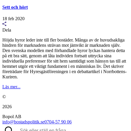
Sett och hört
18 feb 2020
Dela
Höjda hyror leder inte till fler bostäder. Många av de huvudsakliga
hindren för marknadens strävan mot jämvikt är marknaden själv.
Den svenska modellen med förhandlade hyror lyckas hantera detta
på ett bra sätt, genom att låta individen fortsatt uttrycka sina
individuella preferenser för sitt hem samtidigt som hänsyn tas till att
hemmet utgör ett viktigt fundament i en människas liv. Det skriver
företrädare för Hyresgästföreningen i en debattartikel i Norrbottens-
Kuriren.
Läs mer...
©
2026
Bopol AB
info@bostadspolitik.se
0704-57 90 06