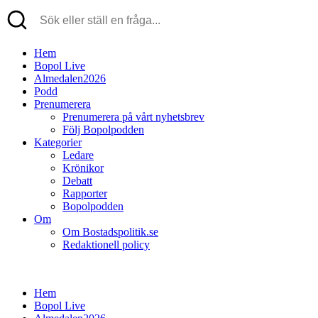
Hem
Bopol Live
Almedalen2026
Podd
Prenumerera
Prenumerera på vårt nyhetsbrev
Följ Bopolpodden
Kategorier
Ledare
Krönikor
Debatt
Rapporter
Bopolpodden
Om
Om Bostadspolitik.se
Redaktionell policy
Hem
Bopol Live