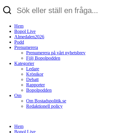
Hem
Bopol Live
Almedalen2026
Podd
Prenumerera
Prenumerera på vårt nyhetsbrev
Följ Bopolpodden
Kategorier
Ledare
Krönikor
Debatt
Rapporter
Bopolpodden
Om
Om Bostadspolitik.se
Redaktionell policy
Hem
Bopol Live