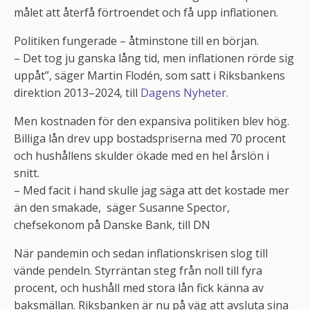
målet att återfå förtroendet och få upp inflationen.
Politiken fungerade – åtminstone till en början.
– Det tog ju ganska lång tid, men inflationen rörde sig
uppåt”, säger Martin Flodén, som satt i Riksbankens
direktion 2013–2024, till
Dagens Nyheter.
Men kostnaden för den expansiva politiken blev hög.
Billiga lån drev upp bostadspriserna med 70 procent
och hushållens skulder ökade med en hel årslön i
snitt.
– Med facit i hand skulle jag säga att det kostade mer
än den smakade, säger Susanne Spector,
chefsekonom på Danske Bank, till DN
När pandemin och sedan inflationskrisen slog till
vände pendeln. Styrräntan steg från noll till fyra
procent, och hushåll med stora lån fick känna av
baksmällan. Riksbanken är nu på väg att avsluta sina