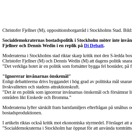
Christofer Fjellner (M), oppositionsborgarråd i Stockholms Stad. Bi
Socialdemokraternas bostadspolitik i Stockholm möter inte invån
Fjellner och Dennis Wedin i en replik på
Di Debatt
.
Moderaterna i Stockholms stad riktar skarp kritik mot den S-ledda bos
Christofer Fjellner (M) och Dennis Wedin (M) att dagens politik sna
”Det verkliga hotet är en politik som fortsätter bygga fel bostäder, på 
"Ignorerar invånarnas önskemål"
Enligt debattörerna drivs byggandet i hög grad av politiska mål snarar
livskvaliteten och stadens attraktionskraft.
”Det är en politik som ignorerar invånarnas önskemål och försämrar li
områden likt Enskede och Bromma.”
Moderaterna lyfter särskilt fram barnfamiljers efterfrågan på småhus oc
bostadsproduktionen.
I artikeln riktas också kritik mot ekonomiska styrmedel. Förslaget att 
”Socialdemokraterna i Stockholm har öppnat för att använda tomträttsa