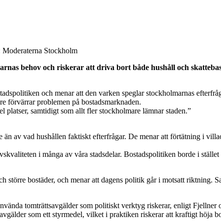
ld: Moderaterna Stockholm
arnas behov och riskerar att driva bort både hushåll och skatteb
tadspolitiken och menar att den varken speglar stockholmarnas efterfråg
rare förvärrar problemen på bostadsmarknaden.
fel platser, samtidigt som allt fler stockholmare lämnar staden.”
e än av vad hushållen faktiskt efterfrågar. De menar att förtätning i vi
vskvaliteten i många av våra stadsdelar. Bostadspolitiken borde i ställ
h större bostäder, och menar att dagens politik går i motsatt riktning. 
använda tomträttsavgälder som politiskt verktyg riskerar, enligt Fjellne
vgälder som ett styrmedel, vilket i praktiken riskerar att kraftigt höj