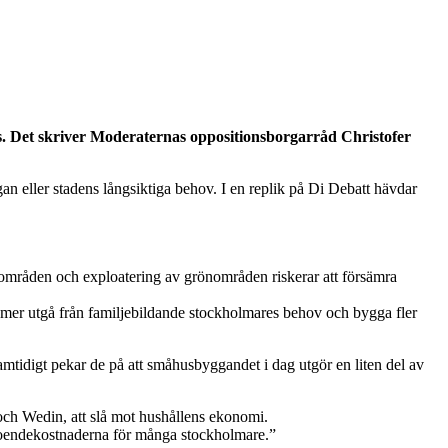
as. Det skriver Moderaternas oppositionsborgarråd Christofer
an eller stadens långsiktiga behov. I en replik på Di Debatt hävdar
llaområden och exploatering av grönområden riskerar att försämra
et mer utgå från familjebildande stockholmares behov och bygga fler
Samtidigt pekar de på att småhusbyggandet i dag utgör en liten del av
r och Wedin, att slå mot hushållens ekonomi.
a boendekostnaderna för många stockholmare.”