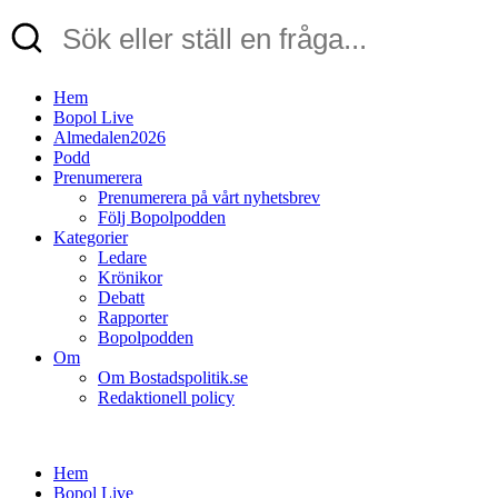
Hem
Bopol Live
Almedalen2026
Podd
Prenumerera
Prenumerera på vårt nyhetsbrev
Följ Bopolpodden
Kategorier
Ledare
Krönikor
Debatt
Rapporter
Bopolpodden
Om
Om Bostadspolitik.se
Redaktionell policy
Hem
Bopol Live