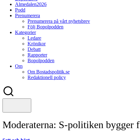
Almedalen2026
Podd
Prenumerera
Prenumerera på vårt nyhetsbrev
Följ Bopolpodden
Kategorier
Ledare
Krönikor
Debatt
Rapporter
Bopolpodden
Om
Om Bostadspolitik.se
Redaktionell policy
Moderaterna: S-politiken bygger f