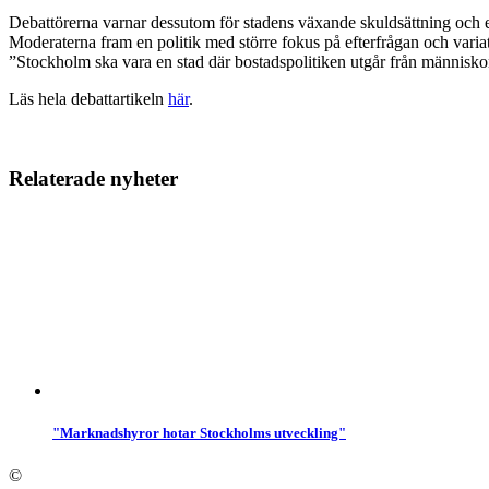
Debattörerna varnar dessutom för stadens växande skuldsättning och ef
Moderaterna fram en politik med större fokus på efterfrågan och variat
”Stockholm ska vara en stad där bostadspolitiken utgår från människor
Läs hela debattartikeln
här
.
Relaterade nyheter
"Marknadshyror hotar Stockholms utveckling"
©