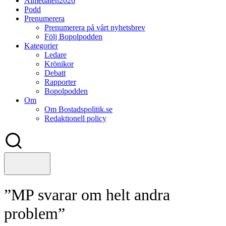
Almedalen2026
Podd
Prenumerera
Prenumerera på vårt nyhetsbrev
Följ Bopolpodden
Kategorier
Ledare
Krönikor
Debatt
Rapporter
Bopolpodden
Om
Om Bostadspolitik.se
Redaktionell policy
”MP svarar om helt andra
problem”