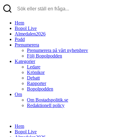
Hem
Bopol Live
Almedalen2026
Podd
Prenumerera
Prenumerera på vårt nyhetsbrev
Följ Bopolpodden
Kategorier
Ledare
Krönikor
Debatt
Rapporter
Bopolpodden
Om
Om Bostadspolitik.se
Redaktionell policy
Hem
Bopol Live