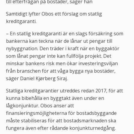
till efterfrågan på bostäder, säger han
Samtidigt lyfter Obos ett förslag om statlig
kreditgaranti.
– En statlig kreditgaranti är en slags försäkring som
bankerna kan teckna när de lånar ut pengar till
nybyggnation. Den träder i kraft när en byggaktör
som lånat pengar inte kan fullfölja projekt. Det
minskar bankens risk men ökar investeringsviljan
från branschen för att våga bygga nya bostäder,
säger Daniel Kjørberg Siraj.
Statliga kreditgarantier utreddes redan 2017, för att
kunna bibehålla en byggtakt även under en
lågkonjunktur. Obos anser att
finansieringsmöjligheterna för bostadsbyggande
måste stabiliseras för att bostadsmarknaden ska
fungera även efter rådande konjunkturnedgång.