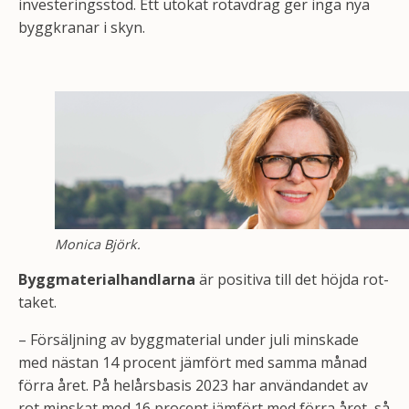
investeringsstöd. Ett utökat rotavdrag ger inga nya
byggkranar i skyn.
Monica Björk.
Byggmaterialhandlarna
är positiva till det höjda rot-
taket.
– Försäljning av byggmaterial under juli minskade
med nästan 14 procent jämfört med samma månad
förra året. På helårsbasis 2023 har användandet av
rot minskat med 16 procent jämfört med förra året, så