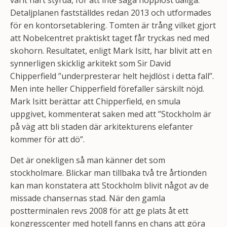
varit hårt styrda, för att inte säga hopplöst dåliga.
Detaljplanen fastställdes redan 2013 och utformades
för en kontorsetablering. Tomten är trång vilket gjort
att Nobelcentret praktiskt taget får tryckas ned med
skohorn. Resultatet, enligt Mark Isitt, har blivit att en
synnerligen skicklig arkitekt som Sir David
Chipperfield ”underpresterar helt hejdlöst i detta fall”.
Men inte heller Chipperfield förefaller särskilt nöjd.
Mark Isitt berättar att Chipperfield, en smula
uppgivet, kommenterat saken med att ”Stockholm är
på väg att bli staden där arkitekturens elefanter
kommer för att dö”.
Det är onekligen så man känner det som
stockholmare. Blickar man tillbaka två tre årtionden
kan man konstatera att Stockholm blivit något av de
missade chansernas stad. När den gamla
postterminalen revs 2008 för att ge plats åt ett
kongresscenter med hotell fanns en chans att göra