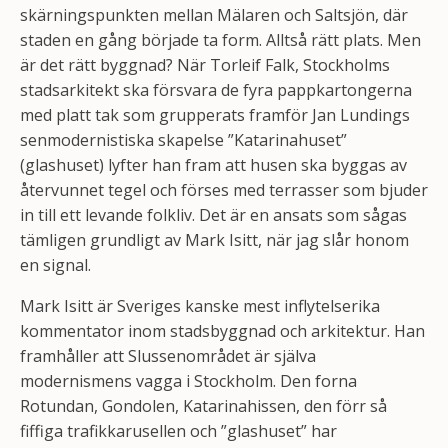
skärningspunkten mellan Mälaren och Saltsjön, där
staden en gång började ta form. Alltså rätt plats. Men
är det rätt byggnad? När Torleif Falk, Stockholms
stadsarkitekt ska försvara de fyra pappkartongerna
med platt tak som grupperats framför Jan Lundings
senmodernistiska skapelse ”Katarinahuset”
(glashuset) lyfter han fram att husen ska byggas av
återvunnet tegel och förses med terrasser som bjuder
in till ett levande folkliv. Det är en ansats som sågas
tämligen grundligt av Mark Isitt, när jag slår honom
en signal.
Mark Isitt är Sveriges kanske mest inflytelserika
kommentator inom stadsbyggnad och arkitektur. Han
framhåller att Slussenområdet är själva
modernismens vagga i Stockholm. Den forna
Rotundan, Gondolen, Katarinahissen, den förr så
fiffiga trafikkarusellen och ”glashuset” har