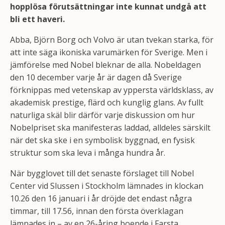
hopplösa förutsättningar inte kunnat undgå att
bli ett haveri.
Abba, Björn Borg och Volvo är utan tvekan starka, för
att inte säga ikoniska varumärken för Sverige. Men i
jämförelse med Nobel bleknar de alla. Nobeldagen
den 10 december varje år är dagen då Sverige
förknippas med vetenskap av yppersta världsklass, av
akademisk prestige, flärd och kunglig glans. Av fullt
naturliga skäl blir därför varje diskussion om hur
Nobelpriset ska manifesteras laddad, alldeles särskilt
när det ska ske i en symbolisk byggnad, en fysisk
struktur som ska leva i många hundra år.
När bygglovet till det senaste förslaget till Nobel
Center vid Slussen i Stockholm lämnades in klockan
10.26 den 16 januari i år dröjde det endast några
timmar, till 17.56, innan den första överklagan
lämnades in – av en 26-åring boende i Farsta.