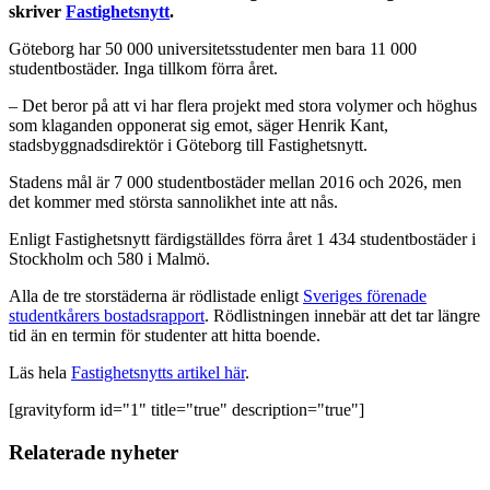
skriver
Fastighetsnytt
.
Göteborg har 50 000 universitetsstudenter men bara 11 000
studentbostäder. Inga tillkom förra året.
– Det beror på att vi har flera projekt med stora volymer och höghus
som klaganden opponerat sig emot, säger Henrik Kant,
stadsbyggnadsdirektör i Göteborg till Fastighetsnytt.
Stadens mål är 7 000 studentbostäder mellan 2016 och 2026, men
det kommer med största sannolikhet inte att nås.
Enligt Fastighetsnytt färdigställdes förra året 1 434 studentbostäder i
Stockholm och 580 i Malmö.
Alla de tre storstäderna är rödlistade enligt
Sveriges förenade
studentkårers bostadsrapport
. Rödlistningen innebär att det tar längre
tid än en termin för studenter att hitta boende.
Läs hela
Fastighetsnytts artikel här
.
[gravityform id="1" title="true" description="true"]
Relaterade nyheter