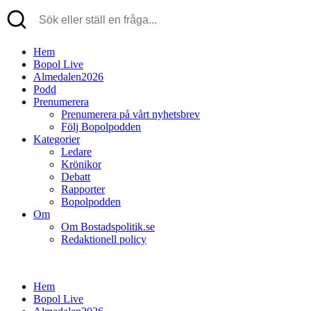
Hem
Bopol Live
Almedalen2026
Podd
Prenumerera
Prenumerera på vårt nyhetsbrev
Följ Bopolpodden
Kategorier
Ledare
Krönikor
Debatt
Rapporter
Bopolpodden
Om
Om Bostadspolitik.se
Redaktionell policy
Hem
Bopol Live