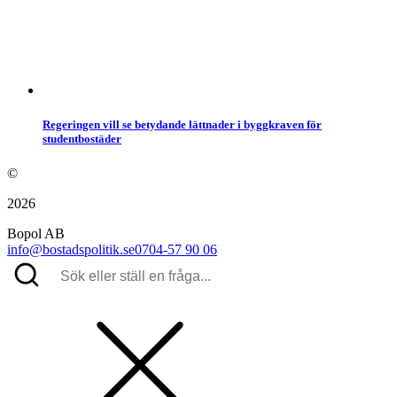
Regeringen vill se betydande lättnader i byggkraven för
studentbostäder
©
2026
Bopol AB
info@bostadspolitik.se
0704-57 90 06