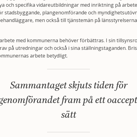
ya och specifika vidareutbildningar med inriktning på arbet
ör stadsbyggande, plangenomförande och myndighetsutövning
ehandläggare, men också till tjänstemän på länsstyrelsern
rbete med kommunerna behöver förbättras. I sin tillsynsrol
 krav på utredningar och också i sina ställningstaganden. Bris
ommunernas arbete betydligt.
Sammantaget skjuts tiden för
genomförandet fram på ett oaccept
sätt