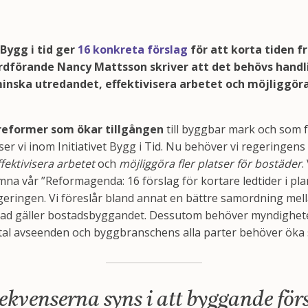
 Bygg i tid ger
16 konkreta förslag
för att korta tiden fr
ordförande Nancy Mattsson skriver att det behövs handl
inska utredandet, effektivisera arbetet och möjliggöra 
reformer som ökar tillgången
till byggbar mark och som 
er vi inom Initiativet Bygg i Tid. Nu behöver vi regeringens
ffektivisera arbetet
och
möjliggöra fler platser för bostäder
.
mna vår ”Reformagenda: 16 förslag för kortare ledtider i pla
egeringen. Vi föreslår bland annat en bättre samordning mel
vad gäller bostadsbyggandet. Dessutom behöver myndighete
flertal avseenden och byggbranschens alla parter behöver öka
kvenserna syns i att byggande för