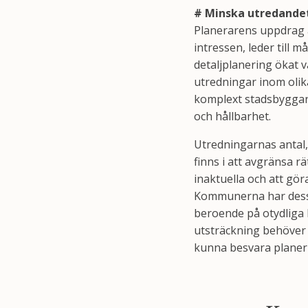
# Minska utredande
Planerarens uppdrag ä
intressen, leder till
detaljplanering ökat v
utredningar inom olik
komplext stadsbyggand
och hållbarhet.
Utredningarnas antal,
finns i att avgränsa rä
inaktuella och att gö
Kommunerna har dessut
beroende på otydliga 
utsträckning behöver f
kunna besvara planeri