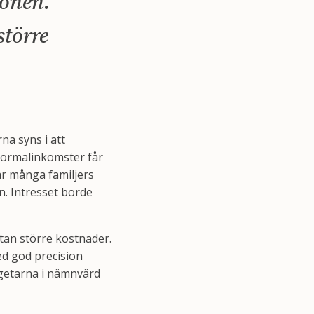
ionen.
större
a syns i att
 normalinkomster får
ar många familjers
n. Intresset borde
tan större kostnader.
ed god precision
getarna i nämnvärd