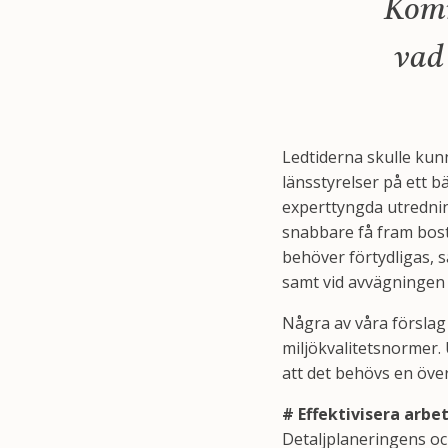
Komm
vad 
Ledtiderna skulle kun
länsstyrelser på ett 
experttyngda utrednin
snabbare få fram bost
behöver förtydligas, s
samt vid avvägningen 
Några av våra förslag
miljökvalitetsnormer. 
att det behövs en öv
# Effektivisera arbet
Detaljplaneringens oc