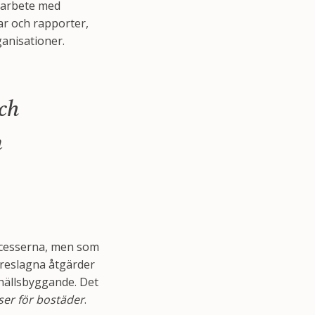
t arbete med
ar och rapporter,
anisationer.
ch
n
rocesserna, men som
öreslagna åtgärder
amhällsbyggande. Det
tser för bostäder
.