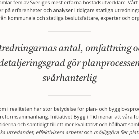
 samlar fem av Sveriges mest erfarna bostadsutvecklare. Vår
på erfarenheter och analyser i tidigare statliga utredning
rån kommunala och statliga beslutsfattare, experter och org
tredningarnas antal, omfattning o
detaljeringsgrad gör planprocesse
svårhanterlig
 som i realiteten har stor betydelse för plan- och bygglovsp
i reformsammanhang. Initiativet Bygg i Tid menar att våra f
edtiderna och samtidigt till ett mer kvalitativt och hållbart s
ka utredandet
,
effektivisera arbetet
och
möjliggöra fler pla