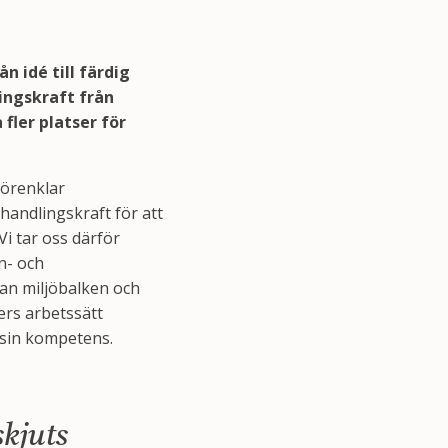
ån idé till färdig
ingskraft från
fler platser för
förenklar
 handlingskraft för att
 Vi tar oss därför
n- och
lan miljöbalken och
rs arbetssätt
 sin kompetens.
skjuts