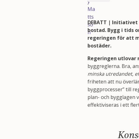
DEBATT | Initiativet
bostad. Bygg i tids 
regeringen för att m
bostäder.
Regeringen utlovar 
byggreglerna. Bra, ans
minska utredandet
,
e
friheten att nu överlä
byggprocesser” till r
plan- och bygglagen 
effektiviseras i ett 
Konse