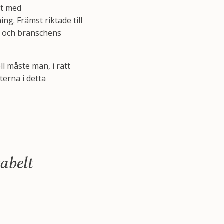
et med
. Främst riktade till
a och branschens
l måste man, i rätt
terna i detta
abelt