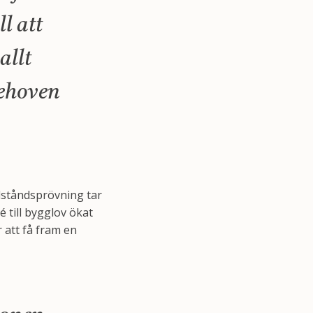
l att
allt
behoven
llståndsprövning tar
dé till bygglov ökat
r att få fram en