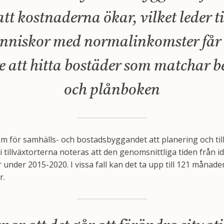
att kostnaderna ökar, vilket leder til
niskor med normalinkomster får 
e att hitta bostäder som matchar 
och plånboken
lem för samhälls- och bostadsbyggandet att planering och ti
lt i tillväxtorterna noteras att den genomsnittliga tiden från i
r under 2015-2020. I vissa fall kan det ta upp till 121 månade
r.