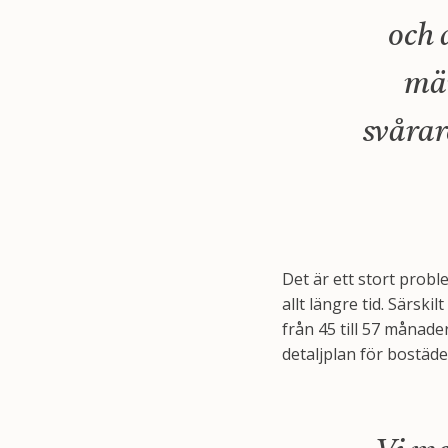
och 
män
svårar
Det är ett stort prob
allt längre tid. Särski
från 45 till 57 månade
detaljplan för bostäde