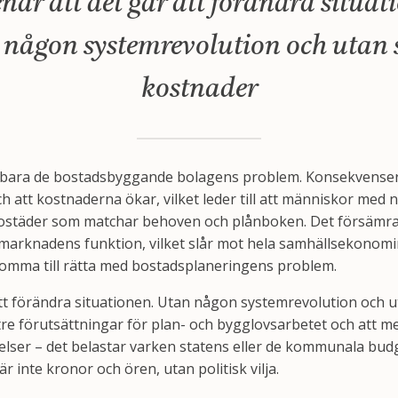
nar att det går att förändra situat
någon systemrevolution och utan 
kostnader
e bara de bostadsbyggande bolagens problem. Konsekvensern
h att kostnaderna ökar, vilket leder till att människor med
a bostäder som matchar behoven och plånboken. Det försämr
tsmarknadens funktion, vilket slår mot hela samhällsekonomi
 komma till rätta med bostadsplaneringens problem.
att förändra situationen. Utan någon systemrevolution och u
e förutsättningar för plan- och bygglovsarbetet och att m
lser – det belastar varken statens eller de kommunala bud
r inte kronor och ören, utan politisk vilja.