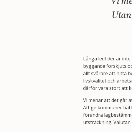
Vi me
Utan 
Långa ledtider är int
byggande förskjuts oc
allt svårare att hitt
livskvalitet och arbe
därför vara stort att
Vi menar att det går 
Att ge kommuner bättr
förändra lagbestämme
utsträckning. Valutan ä