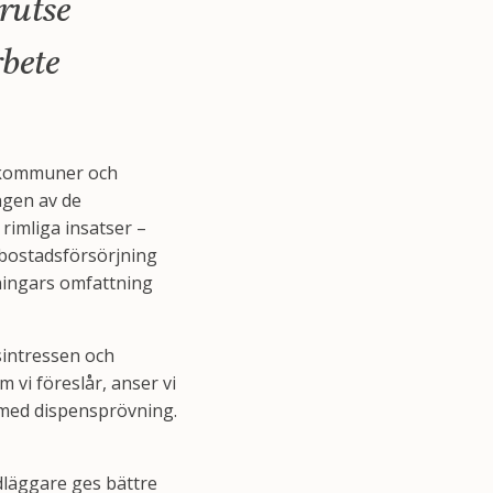
rutse
rbete
m kommuner och
ngen av de
imliga insatser –
 bostadsförsörjning
dningars omfattning
sintressen och
 vi föreslår, anser vi
 med dispensprövning.
dläggare ges bättre