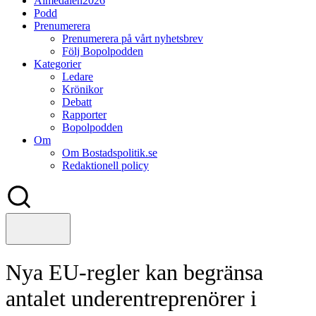
Almedalen2026
Podd
Prenumerera
Prenumerera på vårt nyhetsbrev
Följ Bopolpodden
Kategorier
Ledare
Krönikor
Debatt
Rapporter
Bopolpodden
Om
Om Bostadspolitik.se
Redaktionell policy
Nya EU-regler kan begränsa
antalet underentreprenörer i