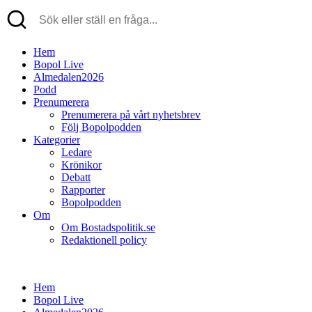
Hem
Bopol Live
Almedalen2026
Podd
Prenumerera
Prenumerera på vårt nyhetsbrev
Följ Bopolpodden
Kategorier
Ledare
Krönikor
Debatt
Rapporter
Bopolpodden
Om
Om Bostadspolitik.se
Redaktionell policy
Hem
Bopol Live