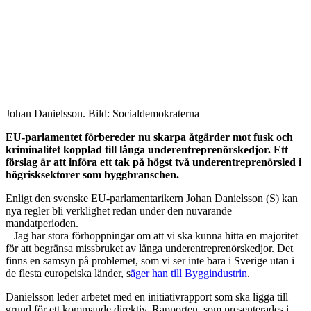
Johan Danielsson. Bild: Socialdemokraterna
EU-parlamentet förbereder nu skarpa åtgärder mot fusk och
kriminalitet kopplad till långa underentreprenörskedjor. Ett
förslag är att införa ett tak på högst två underentreprenörsled i
högrisksektorer som byggbranschen.
Enligt den svenske EU-parlamentarikern Johan Danielsson (S) kan
nya regler bli verklighet redan under den nuvarande
mandatperioden.
– Jag har stora förhoppningar om att vi ska kunna hitta en majoritet
för att begränsa missbruket av långa underentreprenörskedjor. Det
finns en samsyn på problemet, som vi ser inte bara i Sverige utan i
de flesta europeiska länder, s
äger han till Byggindustrin
.
Danielsson leder arbetet med en initiativrapport som ska ligga till
grund för ett kommande direktiv. Rapporten, som presenterades i