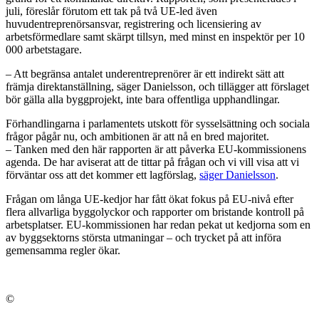
juli, föreslår förutom ett tak på två UE-led även
huvudentreprenörsansvar, registrering och licensiering av
arbetsförmedlare samt skärpt tillsyn, med minst en inspektör per 10
000 arbetstagare.
– Att begränsa antalet underentreprenörer är ett indirekt sätt att
främja direktanställning, säger Danielsson, och tillägger att förslaget
bör gälla alla byggprojekt, inte bara offentliga upphandlingar.
Förhandlingarna i parlamentets utskott för sysselsättning och sociala
frågor pågår nu, och ambitionen är att nå en bred majoritet.
– Tanken med den här rapporten är att påverka EU-kommissionens
agenda. De har aviserat att de tittar på frågan och vi vill visa att vi
förväntar oss att det kommer ett lagförslag,
säger Danielsson
.
Frågan om långa UE-kedjor har fått ökat fokus på EU-nivå efter
flera allvarliga byggolyckor och rapporter om bristande kontroll på
arbetsplatser. EU-kommissionen har redan pekat ut kedjorna som en
av byggsektorns största utmaningar – och trycket på att införa
gemensamma regler ökar.
©