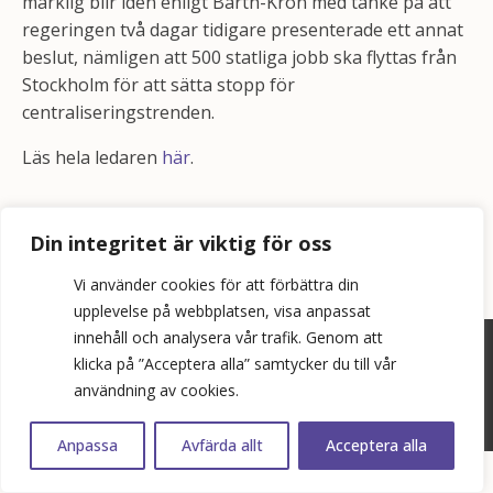
märklig blir idén enligt Barth-Kron med tanke på att
regeringen två dagar tidigare presenterade ett annat
beslut, nämligen att 500 statliga jobb ska flyttas från
Stockholm för att sätta stopp för
centraliseringstrenden.
Läs hela ledaren
här
.
Din integritet är viktig för oss
Vi använder cookies för att förbättra din
upplevelse på webbplatsen, visa anpassat
innehåll och analysera vår trafik. Genom att
©
2026
Bopol AB
klicka på ”Acceptera alla” samtycker du till vår
användning av cookies.
info@bostadspolitik.se
0704-57 90 06
Anpassa
Avfärda allt
Acceptera alla