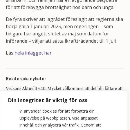
sina barn, och familjen har en avgörande betydelse
för att förebygga brottslighet hos barn och unga.
De fyra skriver att lagrådet föreslagit att reglerna ska
börja gälla 1 januari 2025, men regeringen – som
tidigare har angett slutet av maj som datum för
införande – väljer att sätta ikraftträdandet till 1 juli.
Läs
hela inlägget här.
Relaterade nyheter
Veckans Aktuellt v40: Mycket välkommet att det blir lättare att
vräka kriminella
Din integritet är viktig för oss
Inte en dag för tidigt för en hyreslagstiftning med fokus på
grannars trygghet
Vi använder cookies för att förbättra din
upplevelse på webbplatsen, visa anpassat
innehåll och analysera vår trafik. Genom att