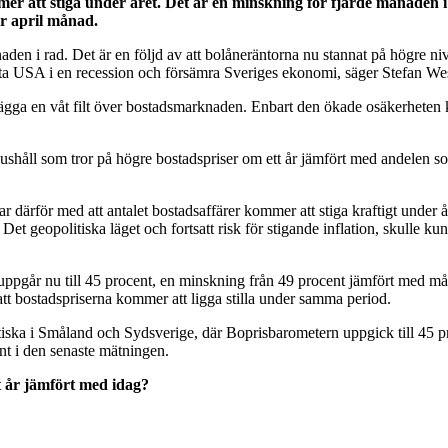
er att stiga under året. Det är en minskning för fjärde månaden i
ör april månad.
n i rad. Det är en följd av att bolåneräntorna nu stannat på högre nivå
ätta USA i en recession och försämra Sveriges ekonomi, säger Stefan W
t lägga en våt filt över bostadsmarknaden. Enbart den ökade osäkerheten
håll som tror på högre bostadspriser om ett år jämfört med andelen som
ar därför med att antalet bostadsaffärer kommer att stiga kraftigt under å
it. Det geopolitiska läget och fortsatt risk för stigande inflation, skul
uppgår nu till 45 procent, en minskning från 49 procent jämfört med mån
att bostadspriserna kommer att ligga stilla under samma period.
tiska i Småland och Sydsverige, där Boprisbarometern uppgick till 45 pro
nt i den senaste mätningen.
t år jämfört med idag?