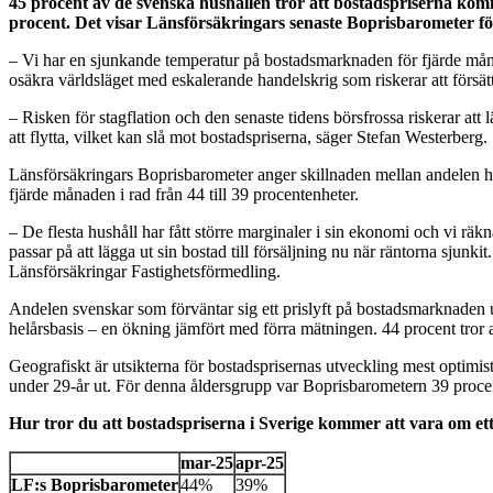
45 procent av de svenska hushållen tror att bostadspriserna komm
procent. Det visar Länsförsäkringars senaste Boprisbarometer f
– Vi har en sjunkande temperatur på bostadsmarknaden för fjärde månade
osäkra världsläget med eskalerande handelskrig som riskerar att förs
– Risken för stagflation och den senaste tidens börsfrossa riskerar at
att flytta, vilket kan slå mot bostadspriserna, säger Stefan Westerberg.
Länsförsäkringars Boprisbarometer anger skillnaden mellan andelen hus
fjärde månaden i rad från 44 till 39 procentenheter.
– De flesta hushåll har fått större marginaler i sin ekonomi och vi räkn
passar på att lägga ut sin bostad till försäljning nu när räntorna sjunk
Länsförsäkringar Fastighetsförmedling.
Andelen svenskar som förväntar sig ett prislyft på bostadsmarknaden 
helårsbasis – en ökning jämfört med förra mätningen. 44 procent tror 
Geografiskt är utsikterna för bostadsprisernas utveckling mest optimis
under 29-år ut. För denna åldersgrupp var Boprisbarometern 39 proce
Hur tror du att bostadspriserna i Sverige kommer att vara om et
mar-25
apr-25
LF:s Boprisbarometer
44%
39%