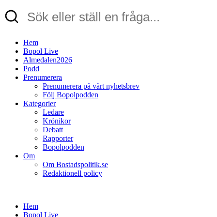
Hem
Bopol Live
Almedalen2026
Podd
Prenumerera
Prenumerera på vårt nyhetsbrev
Följ Bopolpodden
Kategorier
Ledare
Krönikor
Debatt
Rapporter
Bopolpodden
Om
Om Bostadspolitik.se
Redaktionell policy
Hem
Bopol Live