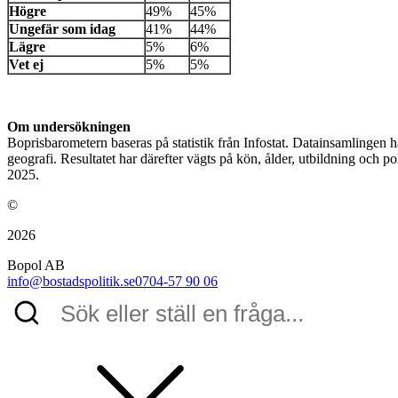
Högre
49%
45%
Ungefär som idag
41%
44%
Lägre
5%
6%
Vet ej
5%
5%
Om undersökningen
Boprisbarometern baseras på statistik från Infostat. Datainsamlingen
geografi. Resultatet har därefter vägts på kön, ålder, utbildning och p
2025.
©
2026
Bopol AB
info@bostadspolitik.se
0704-57 90 06