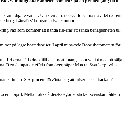
 rad. Samtidigt ökar andelen som tror på en prisnedgång till 6
er än tidigare väntat. Utsikterna har också försämrats av det extremt
esterberg, Länsförsäkringars privatekonom.
 kring vad som kommer att hända riskerar att sänka benägenheten till
 tror på lägre bostadspriser. I april minskade Boprisbarometern för
ret. Priserna hålls dock tillbaka av att många som väntat med att sälja
le kunna få en dämpande effekt framöver, säger Marcus Svanberg, vd på
aden innan. Sex procent förväntar sig att priserna ska backa på
cent i april. Mellan olika ålderskategorier sticker svenskar i åldern