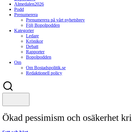
Almedalen2026
Podd
Prenumerera
Prenumerera på vårt nyhetsbrev
Följ Bopolpodden
Kategorier
Ledare
Krönikor
Debatt
Rapporter
Bopolpodden
Om
Om Bostadspolitik.se
Redaktionell policy
Ökad pessimism och osäkerhet kri