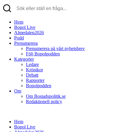
Hem
Bopol Live
Almedalen2026
Podd
Prenumerera
Prenumerera på vårt nyhetsbrev
Följ Bopolpodden
Kategorier
Ledare
Krönikor
Debatt
Rapporter
Bopolpodden
Om
Om Bostadspolitik.se
Redaktionell policy
Hem
Bopol Live