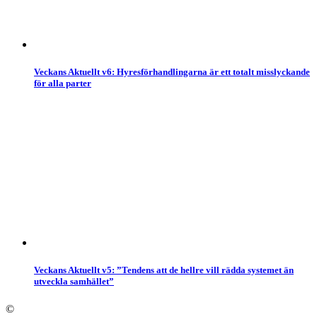
Veckans Aktuellt v6: Hyresförhandlingarna är ett totalt misslyckande
för alla parter
Veckans Aktuellt v5: ”Tendens att de hellre vill rädda systemet än
utveckla samhället”
©