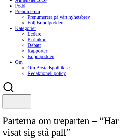
Almedalen2026
Podd
Prenumerera
Prenumerera på vårt nyhetsbrev
Följ Bopolpodden
Kategorier
Ledare
Krönikor
Debatt
Rapporter
Bopolpodden
Om
Om Bostadspolitik.se
Redaktionell policy
Parterna om treparten – ”Har
visat sig stå pall”