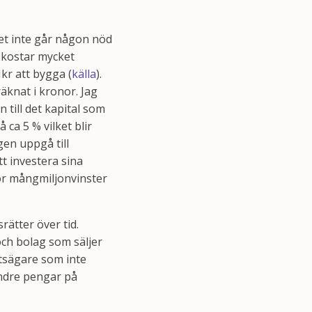
et inte går någon nöd
t kostar mycket
kr att bygga (
källa
).
räknat i kronor. Jag
 till det kapital som
 ca 5 % vilket blir
gen uppgå till
t investera sina
gör mångmiljonvinster
rätter över tid.
 och bolag som säljer
etsägare som inte
mindre pengar på