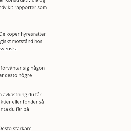
er konstruktiv dialog
undvikit rapporter som
 De köper hyresrätter
logiskt motstånd hos
 svenska
r förväntar sig någon
 är desto högre
n avkastning du får
aktier eller fonder så
änta du får på
 Desto starkare