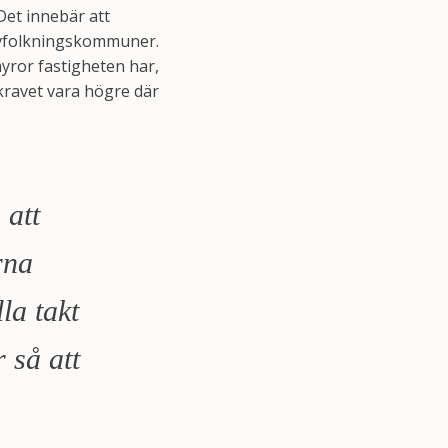
Det innebär att
 avfolkningskommuner.
yror fastigheten har,
kravet vara högre där
 att
rna
la takt
 så att