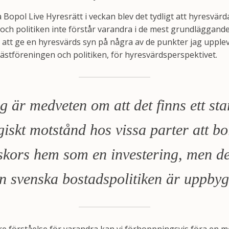
å Bopol Live Hyresrätt i veckan blev det tydligt att hyresvärd
ch politiken inte förstår varandra i de mest grundläggande
k att ge en hyresvärds syn på några av de punkter jag upple
ästföreningen och politiken, för hyresvärdsperspektivet.
g är medveten om att det finns ett sta
giskt motstånd hos vissa parter att bo
kors hem som en investering, men de
n svenska bostadspolitiken är uppby