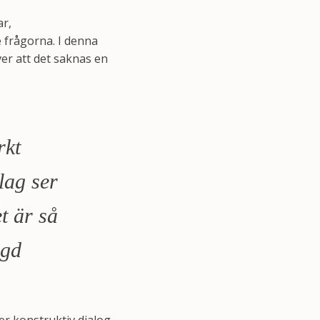
ar,
 frågorna. I denna
ver att det saknas en
rkt
lag ser
t är så
ggd