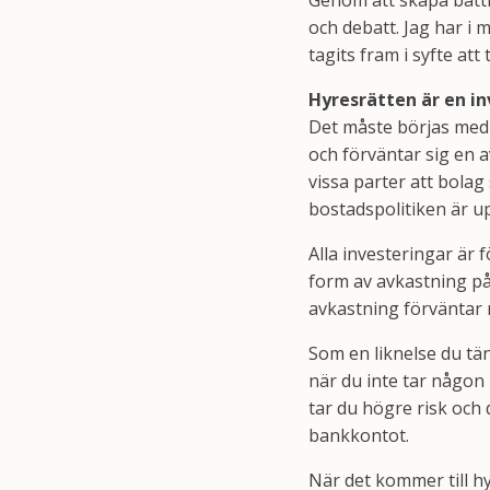
Genom att skapa bättr
och debatt. Jag har i 
tagits fram i syfte att
Hyresrätten är en i
Det måste börjas med a
och förväntar sig en a
vissa parter att bola
bostadspolitiken är 
Alla investeringar är
form av avkastning på
avkastning förväntar 
Som en liknelse du tä
när du inte tar någon ri
tar du högre risk och 
bankkontot.
När det kommer till hy