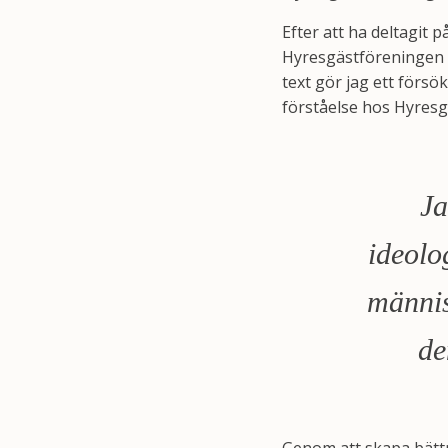
Efter att ha deltagit p
Hyresgästföreningen o
text gör jag ett försö
förståelse hos Hyresg
Ja
ideolo
männis
de