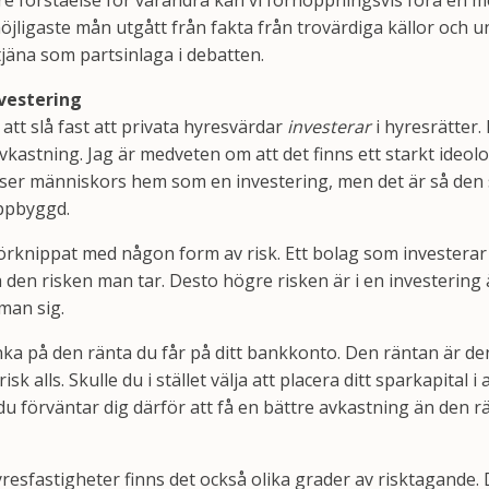
e förståelse för varandra kan vi förhoppningsvis föra en m
möjligaste mån utgått från fakta från trovärdiga källor och 
 tjäna som partsinlaga i debatten.
nvestering
tt slå fast att privata hyresvärdar
investerar
i hyresrätter.
vkastning. Jag är medveten om att det finns ett starkt ideo
g ser människors hem som en investering, men det är så den
uppbyggd.
 förknippat med någon form av risk. Ett bolag som investera
 den risken man tar. Desto högre risken är i en investering
man sig.
nka på den ränta du får på ditt bankkonto. Den räntan är de
sk alls. Skulle du i stället välja att placera ditt sparkapital i 
du förväntar dig därför att få en bättre avkastning än den r
resfastigheter finns det också olika grader av risktagande.