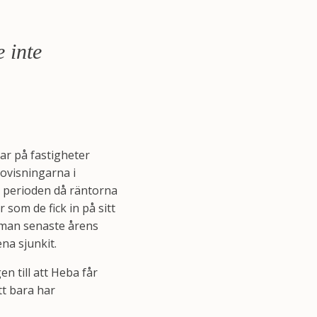
 inte
ar på fastigheter
dovisningarna i
r perioden då räntorna
 som de fick in på sitt
r man senaste årens
na sjunkit.
en till att Heba får
tt bara har