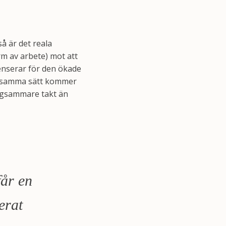
så är det reala
rm av arbete) mot att
penserar för den ökade
På samma sätt kommer
ångsammare takt än
får en
erat