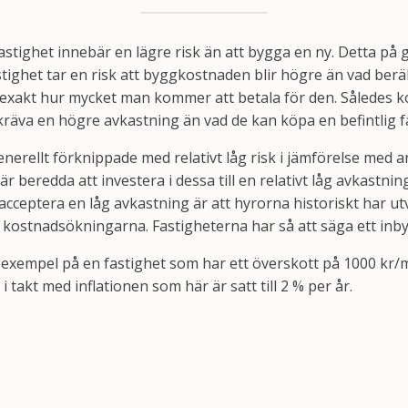
fastighet innebär en lägre risk än att bygga en ny. Detta på
tighet tar en risk att byggkostnaden blir högre än vad be
t exakt hur mycket man kommer att betala för den. Sålede
kräva en högre avkastning än vad de kan köpa en befintlig fa
nerellt förknippade med relativt låg risk i jämförelse med a
r beredda att investera i dessa till en relativt låg avkastning
tt acceptera en låg avkastning är att hyrorna historiskt har u
 kostnadsökningarna. Fastigheterna har så att säga ett inby
eexempel på en fastighet som har ett överskott på 1000 kr/
 takt med inflationen som här är satt till 2 % per år.