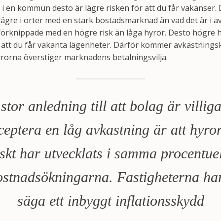
 en kommun desto är lägre risken för att du får vakanser. 
lägre i orter med en stark bostadsmarknad än vad det är i
förknippade med en högre risk än låga hyror. Desto högre h
n att du får vakanta lägenheter. Därför kommer avkastnings
hyrorna överstiger marknadens betalningsvilja.
stor anledning till att bolag är villiga
ceptera en låg avkastning är att hyro
iskt har utvecklats i samma procentuel
stnadsökningarna. Fastigheterna har
säga ett inbyggt inflationsskydd