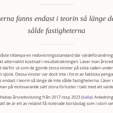
terna fanns endast i teorin så länge de
sålde fastigheterna
ste tillämpa en redovisningsstandard där värdeförändring
kt alternativt kostnad i resultaträkningen. Läser man årsre
t därför ut som de gjorde stora vinster på sista raden unde
sjönk. Dessa vinster var dock inte i form av faktiska pengar
 endast i teorin så länge de inte sålde fastigheterna. Läse
an på motsvarande sätt stora förluster i takt med att värde
Hebas årsredovisning från 2017 resp 2023 (
källa
). Anledning
tt de är ett av relativt få noterade börsbolag som i stort se