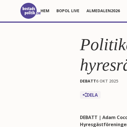
HEM
BOPOL LIVE
ALMEDALEN2026
Politik
hyresrä
DEBATT
6 OKT 2025
DELA
DEBATT | Adam Cocozz
Hyresgästföreningen 