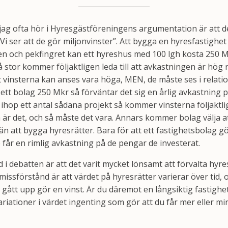
jag ofta hör i Hyresgästföreningens argumentation är att d
Vi ser att de gör miljonvinster”. Att bygga en hyresfastighe
 och pekfingret kan ett hyreshus med 100 lgh kosta 250 M
å stor kommer följaktligen leda till att avkastningen är hög 
tt vinsterna kan anses vara höga, MEN, de måste ses i relation
 ett bolag 250 Mkr så förväntar det sig en årlig avkastning på
ihop ett antal sådana projekt så kommer vinsterna följaktli
är det, och så måste det vara. Annars kommer bolag välja at
än att bygga hyresrätter. Bara för att ett fastighetsbolag 
e får en rimlig avkastning på de pengar de investerat.
 i debatten är att det varit mycket lönsamt att förvalta hyres
 missförstånd är att värdet på hyresrätter varierar över tid,
 gått upp gör en vinst. Är du däremot en långsiktig fastigh
variationer i värdet ingenting som gör att du får mer eller 