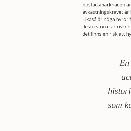
bostadsmarknaden är i
avkastningskravet är 
Likaså är höga hyror 
desto större är riske
det finns en risk att 
En 
ac
histor
som ko