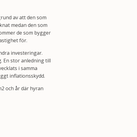
 grund av att den som
räknat medan den som
s kommer de som bygger
stighet för.
ndra investeringar.
. En stor anledning till
tvecklats i samma
ggt inflationsskydd.
m2 och år där hyran