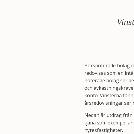
Vins
Börsnoterade bolag må
redovisas som en intä
noterade bolag ser de
och avkastningskraven 
konto. Vinsterna fanns
årsredovisningar ser m
Nedan är utdrag från 
tjäna som exempel är a
hyresfastigheter.