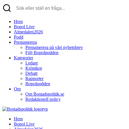
Hem
Bopol Live
Almedalen2026
Podd
Prenumerera
Prenumerera på vårt nyhetsbrev
Följ Bopolpodden
Kategorier
Ledare
Krönikor
Debatt
Rapporter
Bopolpodden
Om
Om Bostadspolitik.se
Redaktionell policy
Hem
Bopol Live