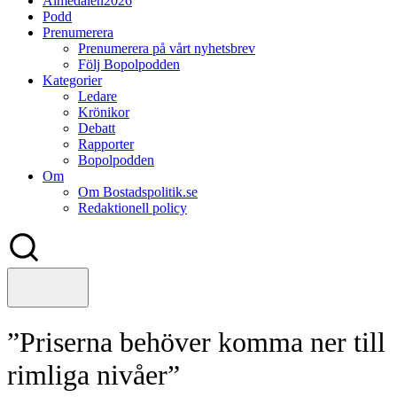
Almedalen2026
Podd
Prenumerera
Prenumerera på vårt nyhetsbrev
Följ Bopolpodden
Kategorier
Ledare
Krönikor
Debatt
Rapporter
Bopolpodden
Om
Om Bostadspolitik.se
Redaktionell policy
”Priserna behöver komma ner till
rimliga nivåer”