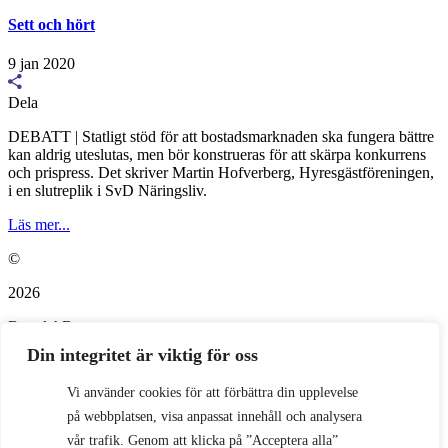
Sett och hört
9 jan 2020
Dela
DEBATT | Statligt stöd för att bostadsmarknaden ska fungera bättre
kan aldrig uteslutas, men bör konstrueras för att skärpa konkurrens
och prispress. Det skriver Martin Hofverberg, Hyresgästföreningen,
i en slutreplik i SvD Näringsliv.
Läs mer...
©
2026
Bopol AB
info@bostadspolitik.se
0704-57 90 06
Din integritet är viktig för oss
Vi använder cookies för att förbättra din upplevelse
på webbplatsen, visa anpassat innehåll och analysera
vår trafik. Genom att klicka på ”Acceptera alla”