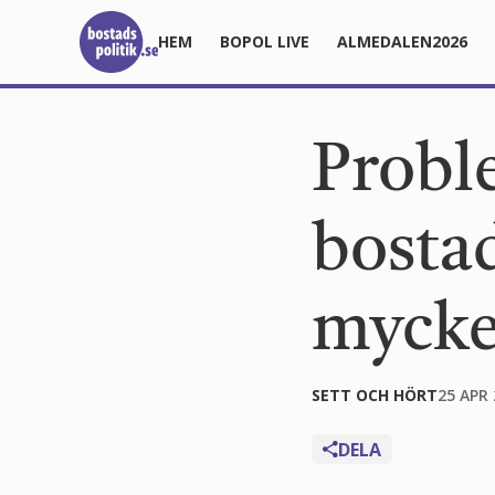
HEM
BOPOL LIVE
ALMEDALEN2026
Probl
bosta
mycke
SETT OCH HÖRT
25 APR
DELA