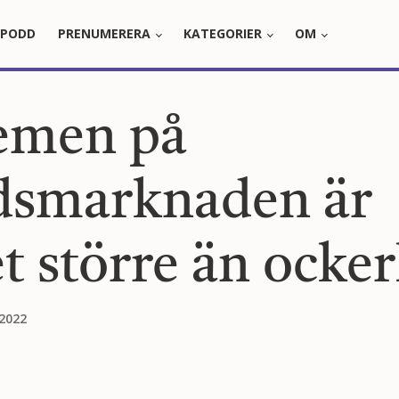
PODD
PRENUMERERA
KATEGORIER
OM
emen på
dsmarknaden är
t större än ocke
 2022