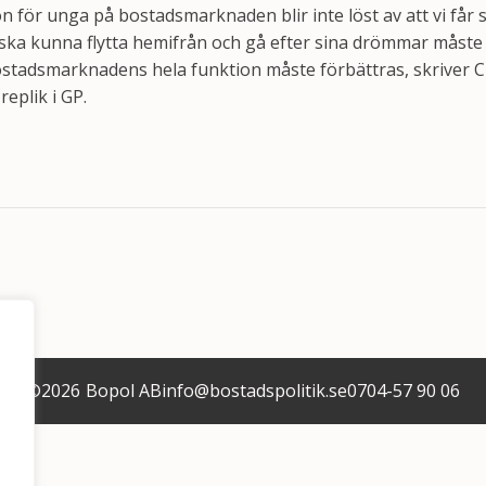
n för unga på bostadsmarknaden blir inte löst av att vi får 
ska kunna flytta hemifrån och gå efter sina drömmar måste
Bostadsmarknadens hela funktion måste förbättras, skriver Ch
replik i GP.
©
2026
Bopol AB
info@bostadspolitik.se
0704-57 90 06