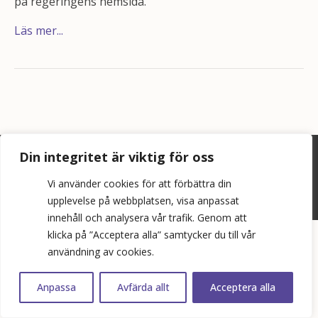
på regeringens hemsida.
Läs mer...
Din integritet är viktig för oss
©
2026
Bopol AB
Vi använder cookies för att förbättra din
info@bostadspolitik.se
upplevelse på webbplatsen, visa anpassat
0704-57 90 06
innehåll och analysera vår trafik. Genom att
klicka på ”Acceptera alla” samtycker du till vår
användning av cookies.
Anpassa
Avfärda allt
Acceptera alla