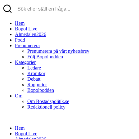
Hem
Bopol Live
Almedalen2026
Podd
Prenumerera
Prenumerera på vårt nyhetsbrev
Följ Bopolpodden
Kategorier
Ledare
Krönikor
Debatt
Rapporter
Bopolpodden
Om
Om Bostadspolitik.se
Redaktionell policy
Hem
Bopol Live