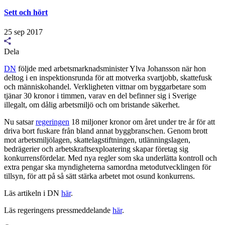
Sett och hört
25 sep 2017
Dela
DN
följde med arbetsmarknadsminister Ylva Johansson när hon
deltog i en inspektionsrunda för att motverka svartjobb, skattefusk
och människohandel. Verkligheten vittnar om byggarbetare som
tjänar 30 kronor i timmen, varav en del befinner sig i Sverige
illegalt, om dålig arbetsmiljö och om bristande säkerhet.
Nu satsar
regeringen
18 miljoner kronor om året under tre år för att
driva bort fuskare från bland annat byggbranschen. Genom brott
mot arbetsmiljölagen, skattelagstiftningen, utlänningslagen,
bedrägerier och arbetskraftsexploatering skapar företag sig
konkurrensfördelar. Med nya regler som ska underlätta kontroll och
extra pengar ska myndigheterna samordna metodutvecklingen för
tillsyn, för att på så sätt stärka arbetet mot osund konkurrens.
Läs artikeln i DN
här
.
Läs regeringens pressmeddelande
här
.