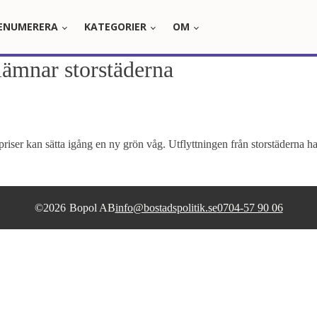
ENUMERERA
KATEGORIER
OM
lämnar storstäderna
er kan sätta igång en ny grön våg. Utflyttningen från storstäderna har
©
2026
Bopol AB
info@bostadspolitik.se
0704-57 90 06