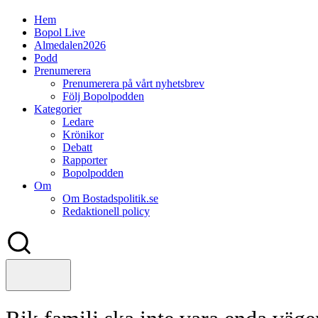
Hem
Bopol Live
Almedalen2026
Podd
Prenumerera
Prenumerera på vårt nyhetsbrev
Följ Bopolpodden
Kategorier
Ledare
Krönikor
Debatt
Rapporter
Bopolpodden
Om
Om Bostadspolitik.se
Redaktionell policy