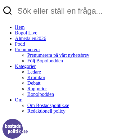
Hem
Bopol Live
Almedalen2026
Podd
Prenumerera
Prenumerera på vårt nyhetsbrev
Följ Bopolpodden
Kategorier
Ledare
Krönikor
Debatt
Rapporter
Bopolpodden
Om
Om Bostadspolitik.se
Redaktionell policy