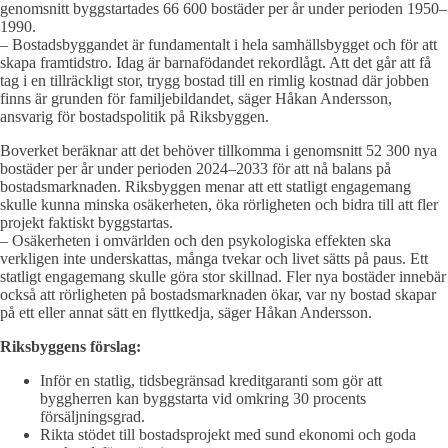
genomsnitt byggstartades 66 600 bostäder per år under perioden 1950–
1990.
– Bostadsbyggandet är fundamentalt i hela samhällsbygget och för att
skapa framtidstro. Idag är barnafödandet rekordlågt. Att det går att få
tag i en tillräckligt stor, trygg bostad till en rimlig kostnad där jobben
finns är grunden för familjebildandet, säger Håkan Andersson,
ansvarig för bostadspolitik på Riksbyggen.
Boverket beräknar att det behöver tillkomma i genomsnitt 52 300 nya
bostäder per år under perioden 2024–2033 för att nå balans på
bostadsmarknaden. Riksbyggen menar att ett statligt engagemang
skulle kunna minska osäkerheten, öka rörligheten och bidra till att fler
projekt faktiskt byggstartas.
– Osäkerheten i omvärlden och den psykologiska effekten ska
verkligen inte underskattas, många tvekar och livet sätts på paus. Ett
statligt engagemang skulle göra stor skillnad. Fler nya bostäder innebär
också att rörligheten på bostadsmarknaden ökar, var ny bostad skapar
på ett eller annat sätt en flyttkedja, säger Håkan Andersson.
Riksbyggens förslag:
Inför en statlig, tidsbegränsad kreditgaranti som gör att
byggherren kan byggstarta vid omkring 30 procents
försäljningsgrad.
Rikta stödet till bostadsprojekt med sund ekonomi och goda