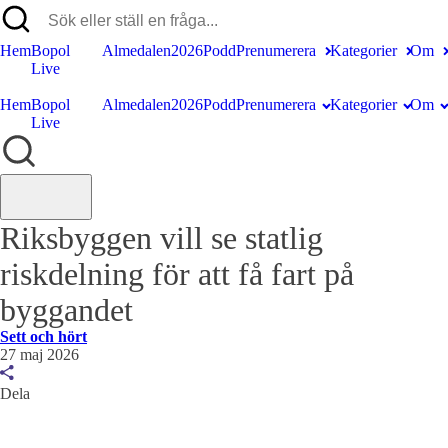
Hem
Bopol
Almedalen2026
Podd
Prenumerera
Kategorier
Om
Live
Hem
Bopol
Almedalen2026
Podd
Prenumerera
Kategorier
Om
Live
Riksbyggen vill se statlig
riskdelning för att få fart på
byggandet
Sett och hört
27 maj 2026
Dela