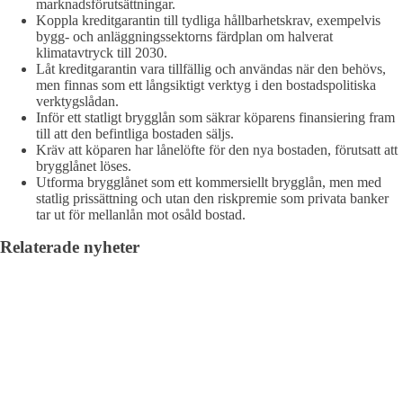
marknadsförutsättningar.
Koppla kreditgarantin till tydliga hållbarhetskrav, exempelvis
bygg- och anläggningssektorns färdplan om halverat
klimatavtryck till 2030.
Låt kreditgarantin vara tillfällig och användas när den behövs,
men finnas som ett långsiktigt verktyg i den bostadspolitiska
verktygslådan.
Inför ett statligt brygglån som säkrar köparens finansiering fram
till att den befintliga bostaden säljs.
Kräv att köparen har lånelöfte för den nya bostaden, förutsatt att
brygglånet löses.
Utforma brygglånet som ett kommersiellt brygglån, men med
statlig prissättning och utan den riskpremie som privata banker
tar ut för mellanlån mot osåld bostad.
Relaterade nyheter