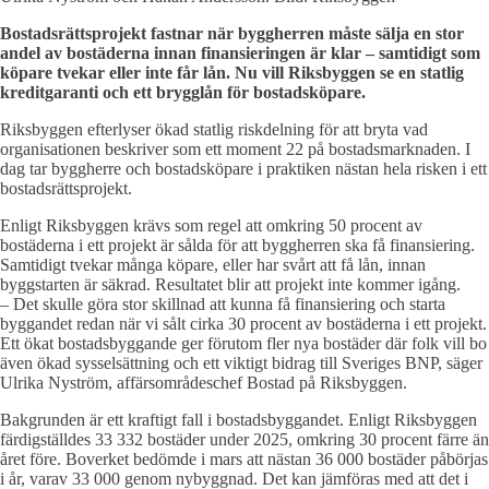
Bostadsrättsprojekt fastnar när byggherren måste sälja en stor
andel av bostäderna innan finansieringen är klar – samtidigt som
köpare tvekar eller inte får lån. Nu vill Riksbyggen se en statlig
kreditgaranti och ett brygglån för bostadsköpare.
Riksbyggen efterlyser ökad statlig riskdelning för att bryta vad
organisationen beskriver som ett moment 22 på bostadsmarknaden. I
dag tar byggherre och bostadsköpare i praktiken nästan hela risken i ett
bostadsrättsprojekt.
Enligt Riksbyggen krävs som regel att omkring 50 procent av
bostäderna i ett projekt är sålda för att byggherren ska få finansiering.
Samtidigt tvekar många köpare, eller har svårt att få lån, innan
byggstarten är säkrad. Resultatet blir att projekt inte kommer igång.
– Det skulle göra stor skillnad att kunna få finansiering och starta
byggandet redan när vi sålt cirka 30 procent av bostäderna i ett projekt.
Ett ökat bostadsbyggande ger förutom fler nya bostäder där folk vill bo
även ökad sysselsättning och ett viktigt bidrag till Sveriges BNP, säger
Ulrika Nyström, affärsområdeschef Bostad på Riksbyggen.
Bakgrunden är ett kraftigt fall i bostadsbyggandet. Enligt Riksbyggen
färdigställdes 33 332 bostäder under 2025, omkring 30 procent färre än
året före. Boverket bedömde i mars att nästan 36 000 bostäder påbörjas
i år, varav 33 000 genom nybyggnad. Det kan jämföras med att det i