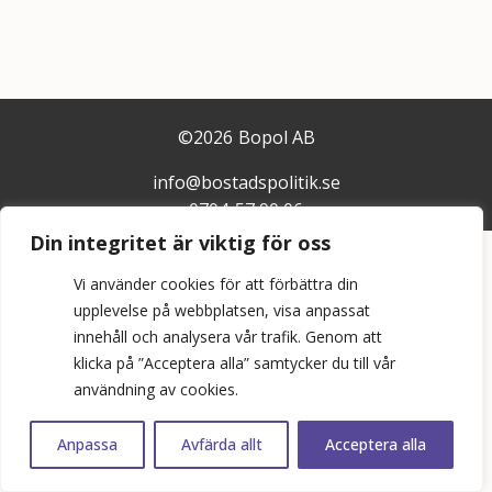
©
2026
Bopol AB
info@bostadspolitik.se
0704-57 90 06
Din integritet är viktig för oss
Vi använder cookies för att förbättra din
upplevelse på webbplatsen, visa anpassat
innehåll och analysera vår trafik. Genom att
klicka på ”Acceptera alla” samtycker du till vår
användning av cookies.
Anpassa
Avfärda allt
Acceptera alla