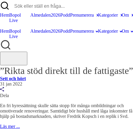
Hem
Bopol
Almedalen2026
Podd
Prenumerera
Kategorier
Om
Live
Hem
Bopol
Almedalen2026
Podd
Prenumerera
Kategorier
Om
Live
”Rikta stöd direkt till de fattigaste”
Sett och hört
31 jan 2022
Dela
En fri hyressättning skulle sätta stopp för många ombildningar och
omotiverade renoveringar. Samtidigt bör hushåll med låga inkomster få
hjälp på bostads­marknaden, skriver Fredrik Kopsch i en replik i Svd.
Läs mer ...