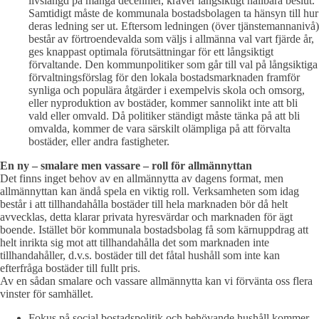
livslängd på många decennier, kräver långsiktigt hållbara beslut.
Samtidigt måste de kommunala bostadsbolagen ta hänsyn till hur
deras ledning ser ut. Eftersom ledningen (över tjänstemannanivå)
består av förtroendevalda som väljs i allmänna val vart fjärde år,
ges knappast optimala förutsättningar för ett långsiktigt
förvaltande. Den kommunpolitiker som går till val på långsiktiga
förvaltningsförslag för den lokala bostadsmarknaden framför
synliga och populära åtgärder i exempelvis skola och omsorg,
eller nyproduktion av bostäder, kommer sannolikt inte att bli
vald eller omvald. Då politiker ständigt måste tänka på att bli
omvalda, kommer de vara särskilt olämpliga på att förvalta
bostäder, eller andra fastigheter.
En ny – smalare men vassare – roll för allmännyttan
Det finns inget behov av en allmännytta av dagens format, men
allmännyttan kan ändå spela en viktig roll. Verksamheten som idag
består i att tillhandahålla bostäder till hela marknaden bör då helt
avvecklas, detta klarar privata hyresvärdar och marknaden för ägt
boende. Istället bör kommunala bostadsbolag få som kärnuppdrag att
helt inrikta sig mot att tillhandahålla det som marknaden inte
tillhandahåller, d.v.s. bostäder till det fåtal hushåll som inte kan
efterfråga bostäder till fullt pris.
Av en sådan smalare och vassare allmännytta kan vi förvänta oss flera
vinster för samhället.
Fokus på social bostadspolitik och behövande hushåll kommer