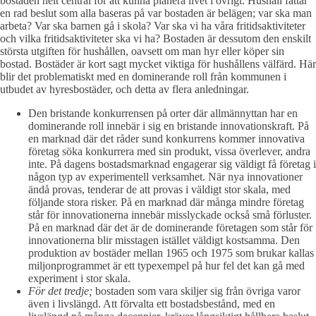
bostaden helt central för att kunna planera livet i övrigt. Hushåll fattar
en rad beslut som alla baseras på var bostaden är belägen; var ska man
arbeta? Var ska barnen gå i skola? Var ska vi ha våra fritidsaktiviteter
och vilka fritidsaktiviteter ska vi ha? Bostaden är dessutom den enskilt
största utgiften för hushållen, oavsett om man hyr eller köper sin
bostad. Bostäder är kort sagt mycket viktiga för hushållens välfärd. Här
blir det problematiskt med en dominerande roll från kommunen i
utbudet av hyresbostäder, och detta av flera anledningar.
Den bristande konkurrensen på orter där allmännyttan har en
dominerande roll innebär i sig en bristande innovationskraft. På
en marknad där det råder sund konkurrens kommer innovativa
företag söka konkurrera med sin produkt, vissa överlever, andra
inte. På dagens bostadsmarknad engagerar sig väldigt få företag i
någon typ av experimentell verksamhet. När nya innovationer
ändå provas, tenderar de att provas i väldigt stor skala, med
följande stora risker. På en marknad där många mindre företag
står för innovationerna innebär misslyckade också små förluster.
På en marknad där det är de dominerande företagen som står för
innovationerna blir misstagen istället väldigt kostsamma. Den
produktion av bostäder mellan 1965 och 1975 som brukar kallas
miljonprogrammet är ett typexempel på hur fel det kan gå med
experiment i stor skala.
För det tredje;
bostaden som vara skiljer sig från övriga varor
även i livslängd. Att förvalta ett bostadsbestånd, med en