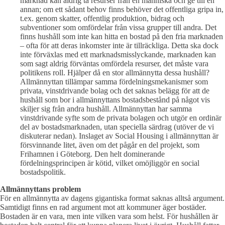
marknad kan aldrig ta resurser från en människa och ge till en
annan; om ett sådant behov finns behöver det offentliga gripa in,
t.ex. genom skatter, offentlig produktion, bidrag och
subventioner som omfördelar från vissa grupper till andra. Det
finns hushåll som inte kan hitta en bostad på den fria marknaden
– ofta för att deras inkomster inte är tillräckliga. Detta ska dock
inte förväxlas med ett marknadsmisslyckande, marknaden kan
som sagt aldrig förväntas omfördela resurser, det måste vara
politikens roll. Hjälper då en stor allmännytta dessa hushåll?
Allmännyttan tillämpar samma fördelningsmekanismer som
privata, vinstdrivande bolag och det saknas belägg för att de
hushåll som bor i allmännyttans bostadsbestånd på något vis
skiljer sig från andra hushåll. Allmännyttan har samma
vinstdrivande syfte som de privata bolagen och utgör en ordinär
del av bostadsmarknaden, utan speciella särdrag (utöver de vi
diskuterar nedan). Inslaget av Social Housing i allmännyttan är
försvinnande litet, även om det pågår en del projekt, som
Frihamnen i Göteborg. Den helt dominerande
fördelningsprincipen är kötid, vilket omöjliggör en social
bostadspolitik.
Allmännyttans problem
För en allmännytta av dagens gigantiska format saknas alltså argument.
Samtidigt finns en rad argument mot att kommuner äger bostäder.
Bostaden är en vara, men inte vilken vara som helst. För hushållen är