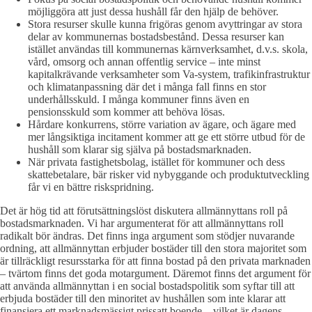
möjliggöra att just dessa hushåll får den hjälp de behöver.
Stora resurser skulle kunna frigöras genom avyttringar av stora
delar av kommunernas bostadsbestånd. Dessa resurser kan
istället användas till kommunernas kärnverksamhet, d.v.s. skola,
vård, omsorg och annan offentlig service – inte minst
kapitalkrävande verksamheter som Va-system, trafikinfrastruktur
och klimatanpassning där det i många fall finns en stor
underhållsskuld. I många kommuner finns även en
pensionsskuld som kommer att behöva lösas.
Hårdare konkurrens, större variation av ägare, och ägare med
mer långsiktiga incitament kommer att ge ett större utbud för de
hushåll som klarar sig själva på bostadsmarknaden.
När privata fastighetsbolag, istället för kommuner och dess
skattebetalare, bär risker vid nybyggande och produktutveckling
får vi en bättre riskspridning.
Det är hög tid att förutsättningslöst diskutera allmännyttans roll på
bostadsmarknaden. Vi har argumenterat för att allmännyttans roll
radikalt bör ändras. Det finns inga argument som stödjer nuvarande
ordning, att allmännyttan erbjuder bostäder till den stora majoritet som
är tillräckligt resursstarka för att finna bostad på den privata marknaden
– tvärtom finns det goda motargument. Däremot finns det argument för
att använda allmännyttan i en social bostadspolitik som syftar till att
erbjuda bostäder till den minoritet av hushållen som inte klarar att
finansiera ett marknadsmässigt prissatt boende – vilket är dagens