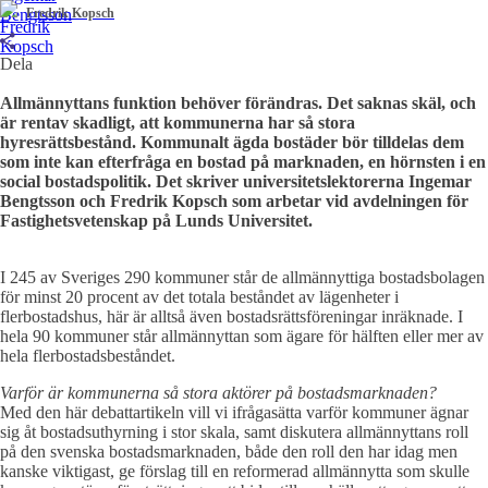
Fredrik Kopsch
Dela
Allmännyttans funktion behöver förändras. Det saknas skäl, och
är rentav skadligt, att kommunerna har så stora
hyresrättsbestånd. Kommunalt ägda bostäder bör tilldelas dem
som inte kan efterfråga en bostad på marknaden, en hörnsten i en
social bostadspolitik. Det skriver universitetslektorerna Ingemar
Bengtsson och Fredrik Kopsch som arbetar vid avdelningen för
Fastighetsvetenskap på Lunds Universitet.
I 245 av Sveriges 290 kommuner står de allmännyttiga bostadsbolagen
för minst 20 procent av det totala beståndet av lägenheter i
flerbostadshus, här är alltså även bostadsrättsföreningar inräknade. I
hela 90 kommuner står allmännyttan som ägare för hälften eller mer av
hela flerbostadsbeståndet.
Varför är kommunerna så stora aktörer på bostadsmarknaden?
Med den här debattartikeln vill vi ifrågasätta varför kommuner ägnar
sig åt bostadsuthyrning i stor skala, samt diskutera allmännyttans roll
på den svenska bostadsmarknaden, både den roll den har idag men
kanske viktigast, ge förslag till en reformerad allmännytta som skulle