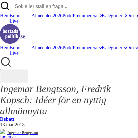
Hem
Bopol
Almedalen2026
Podd
Prenumerera
Kategorier
Om
Live
Hem
Bopol
Almedalen2026
Podd
Prenumerera
Kategorier
Om
Live
Ingemar Bengtsson, Fredrik
Kopsch:
Idéer för en nyttig
allmännytta
Debatt
13 mar 2018
Ingemar Bengtsson