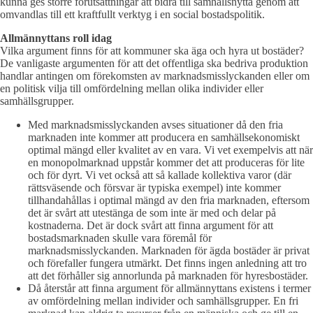
kunna ges större förutsättningar att bidra till samhällsnytta genom att
omvandlas till ett kraftfullt verktyg i en social bostadspolitik.
Allmännyttans roll idag
Vilka argument finns för att kommuner ska äga och hyra ut bostäder?
De vanligaste argumenten för att det offentliga ska bedriva produktion
handlar antingen om förekomsten av marknadsmisslyckanden eller om
en politisk vilja till omfördelning mellan olika individer eller
samhällsgrupper.
Med marknadsmisslyckanden avses situationer då den fria
marknaden inte kommer att producera en samhällsekonomiskt
optimal mängd eller kvalitet av en vara. Vi vet exempelvis att när
en monopolmarknad uppstår kommer det att produceras för lite
och för dyrt. Vi vet också att så kallade kollektiva varor (där
rättsväsende och försvar är typiska exempel) inte kommer
tillhandahållas i optimal mängd av den fria marknaden, eftersom
det är svårt att utestänga de som inte är med och delar på
kostnaderna. Det är dock svårt att finna argument för att
bostadsmarknaden skulle vara föremål för
marknadsmisslyckanden. Marknaden för ägda bostäder är privat
och förefaller fungera utmärkt. Det finns ingen anledning att tro
att det förhåller sig annorlunda på marknaden för hyresbostäder.
Då återstår att finna argument för allmännyttans existens i termer
av omfördelning mellan individer och samhällsgrupper. En fri