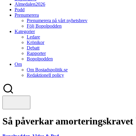
Almedalen2026
Podd
Prenumerera
Prenumerera på vårt nyhetsbrev
Följ Bopolpodden
Kategorier
Ledare
Krönikor
Debatt
Rapporter
Bopolpodden
Om
Om Bostadspolitik.se
Redaktionell policy
Så påverkar amorteringskrave