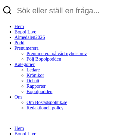
Hem
Bopol Live
Almedalen2026
Podd
Prenumerera
Prenumerera på vårt nyhetsbrev
Följ Bopolpodden
Kategorier
Ledare
Krönikor
Debatt
Rapporter
Bopolpodden
Om
Om Bostadspolitik.se
Redaktionell policy
Hem
Bopol Live