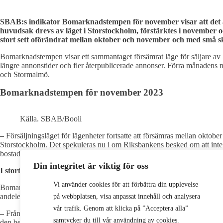
SBAB:s indikator Bomarknadstempen för november visar att det all
huvudsak drevs av läget i Storstockholm, förstärktes i november o
stort sett oförändrat mellan oktober och november och med små s
Bomarknadstempen visar ett sammantaget försämrat läge för säljare av 
längre annonstider och fler återpublicerade annonser.
Förra månadens ne
och Stormalmö.
Bomarknadstempen för november 2023
Källa. SBAB/Booli
–
Försäljningsläget för lägenheter fortsatte att försämras mellan oktobe
Storstockholm. Det spekuleras nu i om Riksbankens besked om att inte
bostadsrättsföreningar kommer att behöva höja sina månadsavgifter rej
Din integritet är viktig för oss
I stort sett status quo på villasidan
Vi använder cookies för att förbättra din upplevelse
Bomarknadstempen för villor var i stort sett oförändrad i november i f
andelen prissänkta sjönk lite. Samtidigt sjönk antalet budgivare något m
på webbplatsen, visa anpassat innehåll och analysera
vår trafik. Genom att klicka på ”Acceptera alla”
–
Från att tidigare under året ha haft ett sämre försäljningsläge för vill
samtycker du till vår användning av cookies.
den besvärliga uppgiften att behöva höja månadsavgifterna till följd av