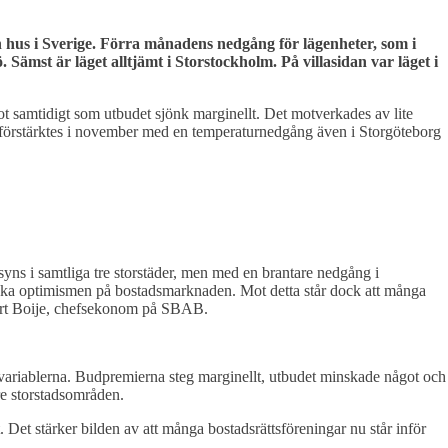
h hus i Sverige. Förra månadens nedgång för lägenheter, som i
mst är läget alltjämt i Storstockholm. På villasidan var läget i
 samtidigt som utbudet sjönk marginellt. Det motverkades av lite
 förstärktes i november med en temperaturnedgång även i Storgöteborg
 syns i samtliga tre storstäder, men med en brantare nedgång i
öka optimismen på bostadsmarknaden. Mot detta står dock att många
obert Boije, chefsekonom på SBAB.
 variablerna. Budpremierna steg marginellt, utbudet minskade något och
tre storstadsområden.
t. Det stärker bilden av att många bostadsrättsföreningar nu står inför