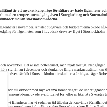
tjämt är ett mycket kyligt läge för säljare av både lägenheter oc
ch med en temperaturnedgång även i Storgöteborg och Stormalmö. Sä
killnader mellan storstadsområdena.
lägenheter i november. Antalet budgivare och budpremierna ökade något
dgång för lägenheter, som i huvudsak drevs av läget i Storstockholm,
r och november. Det är inte bottenfruset, men rejält frostigt. Nedgången
 höja styrräntan i december och sjunkande längre marknadsräntor kan 
ält framöver, särskilt i Storstockholm där skulderna är högst, säger R
örhållande till oktober med mycket små förändringar i de underliggande
edan annonstiderna ökade svagt. Läget för villor är likartat i Sveriges 
or relativt lägenheter har vi sedan en tid tillbaka det omvända förhållande
 den stora uppgången i ränteläget sedan förra våren, säger Robert Boije.