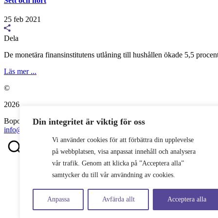
Sett och hört
25 feb 2021
Dela
De monetära finansinstitutens utlåning till hushållen ökade 5,5 proce
Läs mer ...
©
2026
Din integritet är viktig för oss
Bopol AB
info@bostadspolitik.se
0704-57 90 06
Vi använder cookies för att förbättra din upplevelse
på webbplatsen, visa anpassat innehåll och analysera
vår trafik. Genom att klicka på ”Acceptera alla”
samtycker du till vår användning av cookies.
Anpassa
Avfärda allt
Acceptera alla