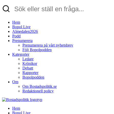
Hem
Bopol Live
Almedalen2026
Podd
Prenumerera
Prenumerera på vårt nyhetsbrev
Följ Bopolpodden
Kategorier
Ledare
Krönikor
Debatt
Rapporter
Bopolpodden
Om
Om Bostadspolitik.se
Redaktionell policy
Hem
Bopol Live