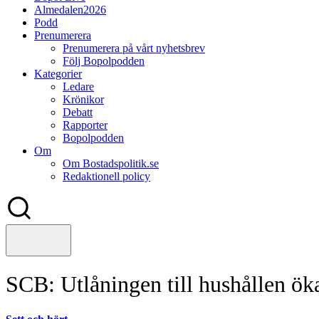
Almedalen2026
Podd
Prenumerera
Prenumerera på vårt nyhetsbrev
Följ Bopolpodden
Kategorier
Ledare
Krönikor
Debatt
Rapporter
Bopolpodden
Om
Om Bostadspolitik.se
Redaktionell policy
SCB: Utlåningen till hushållen öka