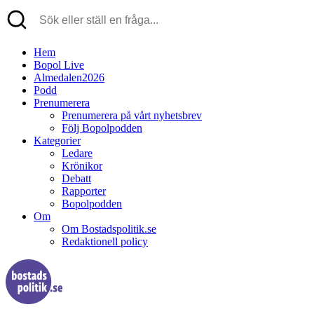
Hem
Bopol Live
Almedalen2026
Podd
Prenumerera
Prenumerera på vårt nyhetsbrev
Följ Bopolpodden
Kategorier
Ledare
Krönikor
Debatt
Rapporter
Bopolpodden
Om
Om Bostadspolitik.se
Redaktionell policy