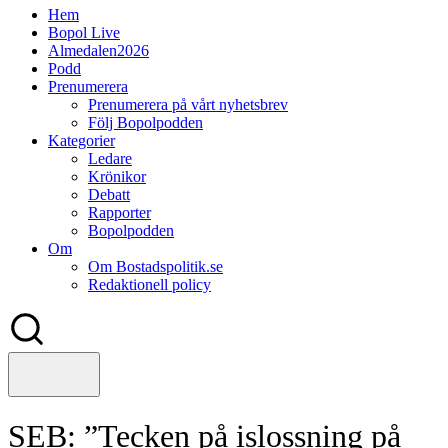
Hem
Bopol Live
Almedalen2026
Podd
Prenumerera
Prenumerera på vårt nyhetsbrev
Följ Bopolpodden
Kategorier
Ledare
Krönikor
Debatt
Rapporter
Bopolpodden
Om
Om Bostadspolitik.se
Redaktionell policy
SEB: ”Tecken på islossning på