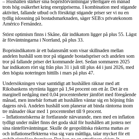
– Hushållen stärker sina boprisförväntningar ytterligare en månad
trots hög osäkerhet kring energipriserna. I kombination med stigande
aktivitet, fallande utbud och försiktigt stigande priser ser vi nu en
tydlig islossning på bostadsmarknaden, säger SEB:s privatekonom
Américo Fernández.
Störst optimism finns i Skåne, där indikatorn ligger på plus 55. Lägst
är förväntningarna i Norrland, på plus 33.
Boprisindikatorn är ett balansmått som visar skillnaden mellan
andelen hushåll som tror på stigande bostadspriser och andelen som
tror på fallande priser det kommande året. Sedan sommaren 2025
har indikatorn rört sig från plus 31 i juli till plus 44 i juni 2026, med
den högsta noteringen hittills i mars på plus 47.
Undersökningen visar samtidigt att hushållen räknar med att
Riksbankens styrränta ligger på 1,94 procent om ett år. Det är en
marginell nedgång med 0,04 procentenheter jämfört med föregående
månad, men innebär fortsatt att hushållen väntar sig en höjning från
dagens nivå. Andelen hushåll som planerar att binda räntorna inom
tre månader ökar med 1 procentenhet till 9 procent.
– Inflationsriskerna är fortfarande närvarande, men med en inflation
tydligt under målet finns det goda skäl för hushållen att justera ner
sina ränteförväntningar. Skulle de geopolitiska riskerna mattas av
och inflationseffekterna visa sig vara måttliga, talar mycket för ett