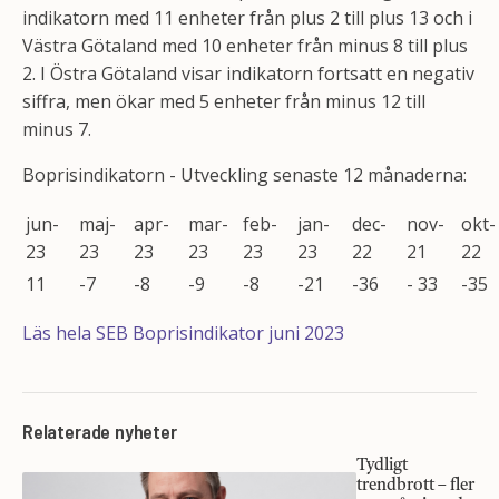
indikatorn med 11 enheter från plus 2 till plus 13 och i
Västra Götaland med 10 enheter från minus 8 till plus
2. I Östra Götaland visar indikatorn fortsatt en negativ
siffra, men ökar med 5 enheter från minus 12 till
minus 7.
Boprisindikatorn - Utveckling senaste 12 månaderna:
jun-
maj-
apr-
mar-
feb-
jan-
dec-
nov-
okt-
23
23
23
23
23
23
22
21
22
11
-7
-8
-9
-8
-21
-36
- 33
-35
Läs hela SEB Boprisindikator juni 2023
Relaterade nyheter
Tydligt
trendbrott – fler