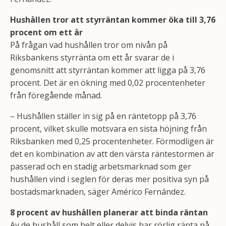
Hushållen tror att styrräntan kommer öka till 3,76
procent om ett år
På frågan vad hushållen tror om nivån på
Riksbankens styrränta om ett år svarar de i
genomsnitt att styrräntan kommer att ligga på 3,76
procent. Det är en ökning med 0,02 procentenheter
från föregående månad.
– Hushållen ställer in sig på en räntetopp på 3,76
procent, vilket skulle motsvara en sista höjning från
Riksbanken med 0,25 procentenheter. Förmodligen är
det en kombination av att den värsta räntestormen är
passerad och en stadig arbetsmarknad som ger
hushållen vind i seglen för deras mer positiva syn på
bostadsmarknaden, säger Américo Fernández.
8 procent av hushållen planerar att binda räntan
Av de hushåll som helt eller delvis har rörlig ränta på