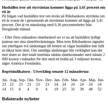
Hushållen tror att styrräntan kommer ligga på 3,41 procent om
ett år
På frågan vad hushållen tror om nivån på Riksbankens styrränta om
ett år svarar de i genomsnitt att styrräntan kommer att ligga på 3,41
procent. Det är en minskning med 0,36 procentenheter från
föregående månad.
– Efter förra månadens räntebesked ser vi nu att hushållen tydligt
justerar ner sina ränteförväntningar. Men trots Riksbankens signaler
om ytterligare två sänkningar till hösten så vågar hushållen inte fullt
ut räkna hem dem. Om samtliga sänkningar blir verklighet kan det
mot slutet av året totalt innebära sänkta räntekostnader med nästan 2
000 kronor i månaden för den med ett bolån på 3 miljoner kronor,
säger Américo Fernández.
Boprisindikatorn - Utveckling senaste 12 månaderna:
Jul-
Aug-
Sep-
Okt-
Nov-
Dec-
Jan-
Feb-
Mar-
Apr-
Maj-
Jun-
23
23
23
23
23
23
24
24
24
24
24
24
14
15
6
4
0
4
19
25
32
39
48
52
Relaterade nyheter