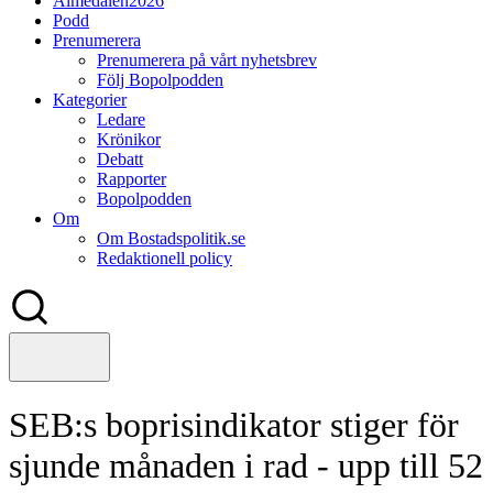
Almedalen2026
Podd
Prenumerera
Prenumerera på vårt nyhetsbrev
Följ Bopolpodden
Kategorier
Ledare
Krönikor
Debatt
Rapporter
Bopolpodden
Om
Om Bostadspolitik.se
Redaktionell policy
SEB:s boprisindikator stiger för
sjunde månaden i rad - upp till 52