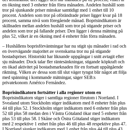
en ökning med 3 enheter från förra månaden. Andelen hushåll som
tror på sjunkande priser minskar samtidigt med 1 enhet till 10
procent. Andelen som tror på oförändrade priser ligger kvar på 18
procent, samma nivå som föregående månad. Boprisindikatorn är
skillnaden mellan andelen hushåll som tror på stigande priser och
andelen som tror på fallande priser. Den ligger i denna mätning på
plus 52, vilket är en ökning med 4 enheter från förra månaden.
– Hushållens boprisförväntningar har nu stigit sju månader i rad och
en övervägande majoritet av svenskarna tror nu på stigande
bostadspriser. Historiskt har liknande uppgångar i snitt avtagit efter
sju månader. Dock talar fler räntesänkningar, stigande köpkraft och
en ökad aktivitet på bostadsmarknaden för en fortsatt uppåtgående
riktning. Vilken av dessa som till slut väger tyngst blir något att följa
med spänning i kommande mätningar, säger SEB:s
privatekonom Américo Fernández.
Boprisindikatorn fortsätter i alla regioner utom en
Boprisindikatorn stiger i samtliga regioner förutom i Norrland. I
Svealand utom Stockholm stiger indikatorn med 8 enheter från plus
44 till plus 52. I Stockholm stiger indikatorn med 6 enheter från plus
52 till plus 58 medan den i Västra Götaland ökar med 5 enheter från
plus 53 till plus 58. I Skåne och Östra Götaland stiger indikatorn
med 2 respektive 1 enhet från plus 46 till plus 48 respektive plus 47.
I Norrland sjunker indikatorn med 1 enhet från plus 44 till plus 43.