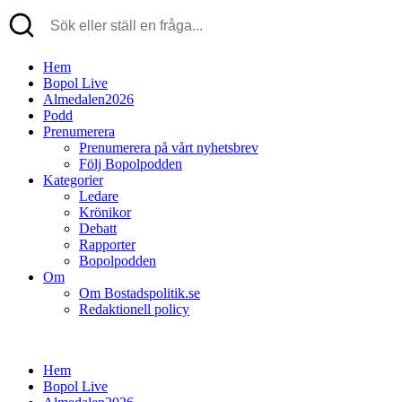
Hem
Bopol Live
Almedalen2026
Podd
Prenumerera
Prenumerera på vårt nyhetsbrev
Följ Bopolpodden
Kategorier
Ledare
Krönikor
Debatt
Rapporter
Bopolpodden
Om
Om Bostadspolitik.se
Redaktionell policy
Hem
Bopol Live