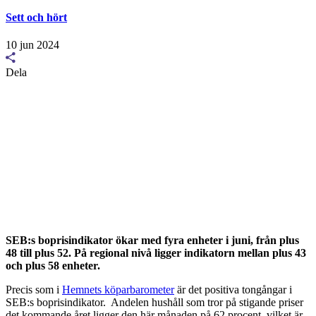
Sett och hört
10 jun 2024
Dela
SEB:s boprisindikator ökar med fyra enheter i juni, från plus
48 till plus 52. På regional nivå ligger indikatorn mellan plus 43
och plus 58 enheter.
Precis som i
Hemnets köparbarometer
är det positiva tongångar i
SEB:s boprisindikator. Andelen hushåll som tror på stigande priser
det kommande året ligger den här månaden på 62 procent, vilket är