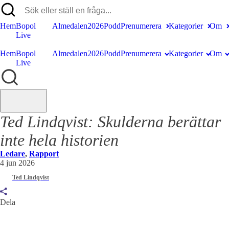
Hem
Bopol
Almedalen2026
Podd
Prenumerera
Kategorier
Om
Live
Hem
Bopol
Almedalen2026
Podd
Prenumerera
Kategorier
Om
Live
Ted Lindqvist:
Skulderna berättar
inte hela historien
Ledare
,
Rapport
4 jun 2026
Ted Lindqvist
Dela