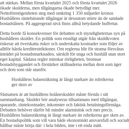
att stärkas. Mellan första kvartalet 2025 och första kvartalet 2026
ökade skulderna, men tillgångarna ökade betydligt mer.
Nettoförmögenheten steg med omkring 1 350 miljarder kronor.
Hushållens räntebärande tillgångar är dessutom större än de samlade
bostadslånen. På aggregerad nivå finns alltså betydande buffertar.
Detta borde få konsekvenser för debatten och myndigheternas syn på
hushållens skulder. En politik som ensidigt utgår från skuldkvoten
riskerar att överskatta risker och underskatta kostnader som följer av
alltför hårda kreditrestriktioner. Om reglerna blir för strama försvåras
inträdet på bostadsmarknaden, särskilt för unga och hushåll utan stort
eget kapital. Sådana regler minskar rörligheten, bromsar
bostadsbyggandet och förstärker skillnaderna mellan dem som äger
och dem som står utanför.
Hushållens balansräkning är långt starkare än rubrikerna
ger sken av
Slutsatsen är att hushållens bolåneskulder måste förstås i sitt
sammanhang. Skulder bör analyseras tillsammans med tillgångar,
sparande, räntekostnader, inkomster och faktisk betalningsförmåga.
Debatten behöver därför bli mindre alarmistisk och mer precis.
Hushållens balansräkning är långt starkare än rubrikerna ger sken av.
En bostadspolitik som vill vara både ekonomiskt ansvarsfull och socialt
hållbar måste börja där: i hela bilden, inte i ett enda mått.