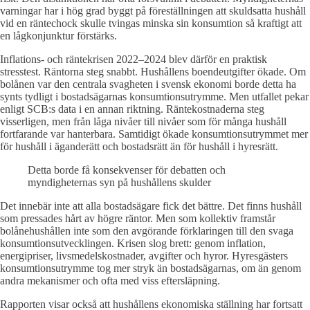
varningar har i hög grad byggt på föreställningen att skuldsatta hushåll
vid en räntechock skulle tvingas minska sin konsumtion så kraftigt att
en lågkonjunktur förstärks.
Inflations- och räntekrisen 2022–2024 blev därför en praktisk
stresstest. Räntorna steg snabbt. Hushållens boendeutgifter ökade. Om
bolånen var den centrala svagheten i svensk ekonomi borde detta ha
synts tydligt i bostadsägarnas konsumtionsutrymme. Men utfallet pekar
enligt SCB:s data i en annan riktning. Räntekostnaderna steg
visserligen, men från låga nivåer till nivåer som för många hushåll
fortfarande var hanterbara. Samtidigt ökade konsumtionsutrymmet mer
för hushåll i äganderätt och bostadsrätt än för hushåll i hyresrätt.
Detta borde få konsekvenser för debatten och
myndigheternas syn på hushållens skulder
Det innebär inte att alla bostadsägare fick det bättre. Det finns hushåll
som pressades hårt av högre räntor. Men som kollektiv framstår
bolånehushållen inte som den avgörande förklaringen till den svaga
konsumtionsutvecklingen. Krisen slog brett: genom inflation,
energipriser, livsmedelskostnader, avgifter och hyror. Hyresgästers
konsumtionsutrymme tog mer stryk än bostadsägarnas, om än genom
andra mekanismer och ofta med viss eftersläpning.
Rapporten visar också att hushållens ekonomiska ställning har fortsatt