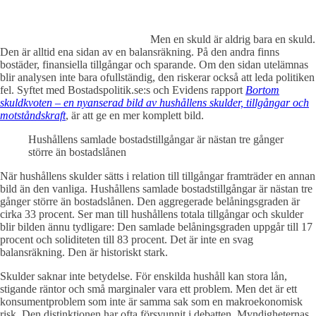
Men en skuld är aldrig bara en skuld.
Den är alltid ena sidan av en balansräkning. På den andra finns
bostäder, finansiella tillgångar och sparande. Om den sidan utelämnas
blir analysen inte bara ofullständig, den riskerar också att leda politiken
fel. Syftet med Bostadspolitik.se:s och Evidens rapport
Bortom
skuldkvoten – en nyanserad bild av hushållens skulder, tillgångar och
motståndskraft
, är att ge en mer komplett bild.
Hushållens samlade bostadstillgångar är nästan tre gånger
större än bostadslånen
När hushållens skulder sätts i relation till tillgångar framträder en annan
bild än den vanliga. Hushållens samlade bostadstillgångar är nästan tre
gånger större än bostadslånen. Den aggregerade belåningsgraden är
cirka 33 procent. Ser man till hushållens totala tillgångar och skulder
blir bilden ännu tydligare: Den samlade belåningsgraden uppgår till 17
procent och soliditeten till 83 procent. Det är inte en svag
balansräkning. Den är historiskt stark.
Skulder saknar inte betydelse. För enskilda hushåll kan stora lån,
stigande räntor och små marginaler vara ett problem. Men det är ett
konsumentproblem som inte är samma sak som en makroekonomisk
risk. Den distinktionen har ofta försvunnit i debatten. Myndigheternas