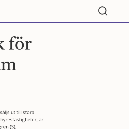
 för
um
ljs ut till stora
 hyresfastigheter, är
ren (S),