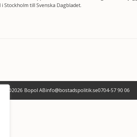
i Stockholm till Svenska Dagbladet.
©
2026
Bopol AB
info@bostadspolitik.se
0704-57 90 06