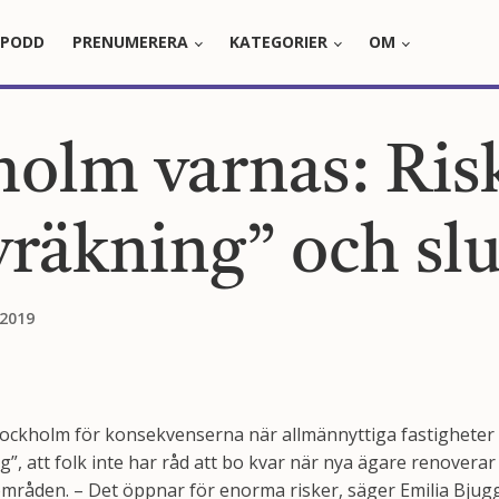
PODD
PRENUMERERA
KATEGORIER
OM
holm varnas: Risk
vräkning” och sl
 2019
tockholm för konsekvenserna när allmännyttiga fastigheter sä
”, att folk inte har råd att bo kvar när nya ägare renoverar
områden. – Det öppnar för enorma risker, säger Emilia Bjugg