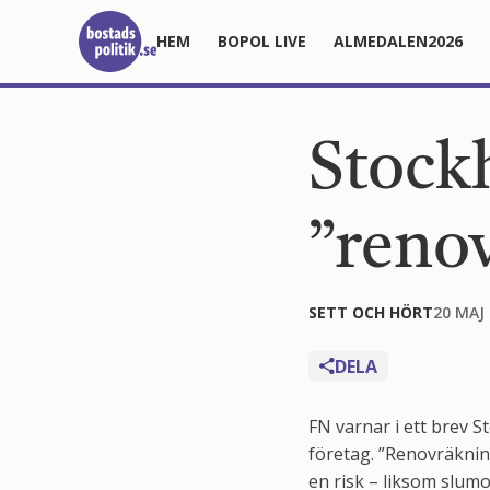
HEM
BOPOL LIVE
ALMEDALEN2026
Stock
”reno
SETT OCH HÖRT
20 MAJ
DELA
FN varnar i ett brev S
företag. ”Renovräkning
en risk – liksom slum