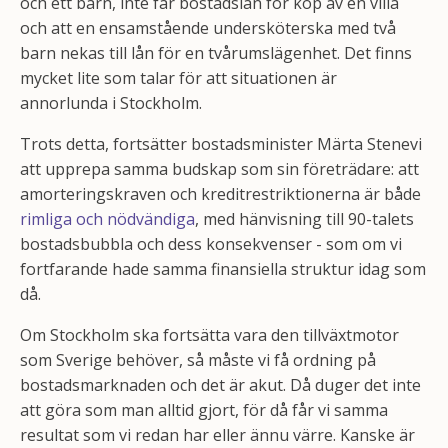
och ett barn, inte får bostadslån för köp av en villa
och att en ensamstående undersköterska med två
barn nekas till lån för en tvårumslägenhet. Det finns
mycket lite som talar för att situationen är
annorlunda i Stockholm.
Trots detta, fortsätter bostadsminister Märta Stenevi
att upprepa samma budskap som sin företrädare: att
amorteringskraven och kreditrestriktionerna är både
rimliga och nödvändiga
, med hänvisning till 90-talets
bostadsbubbla och dess konsekvenser - som om vi
fortfarande hade samma finansiella struktur idag som
då.
Om Stockholm ska fortsätta vara den tillväxtmotor
som Sverige behöver, så måste vi få ordning på
bostadsmarknaden och det är akut. Då duger det inte
att göra som man alltid gjort, för då får vi samma
resultat som vi redan har eller ännu värre. Kanske är